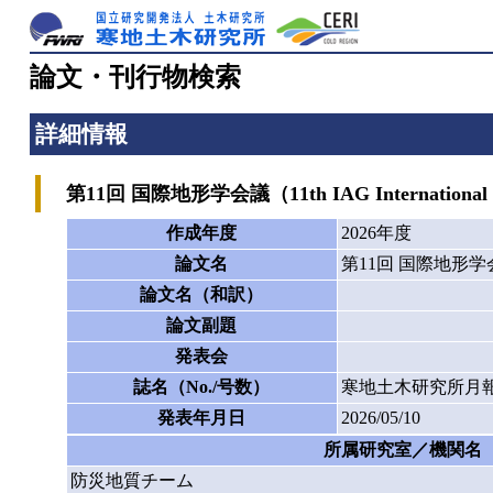
論文・刊行物検索
詳細情報
第11回 国際地形学会議（11th IAG International C
作成年度
2026年度
論文名
第11回 国際地形学会議（11
論文名（和訳）
論文副題
発表会
誌名（No./号数）
寒地土木研究所月報
発表年月日
2026/05/10
所属研究室／機関名
防災地質チーム