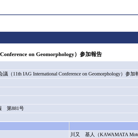
onference on Geomorphology）参加報告
th IAG International Conference on Geomorphology）参
 第881号
川又 基人（KAWAMATA Mot