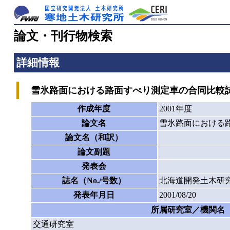
論文・刊行物検索
詳細情報
雪氷路面における路面すべり測定車の合同比較
作成年度
2001年度
論文名
雪氷路面における
論文名（和訳）
論文副題
発表会
誌名（No./号数）
北海道開発土木研究
発表年月日
2001/08/20
所属研究室／機関名
交通研究室