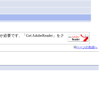
）
す、「Get AdobeReader」をク
ページの先頭へ