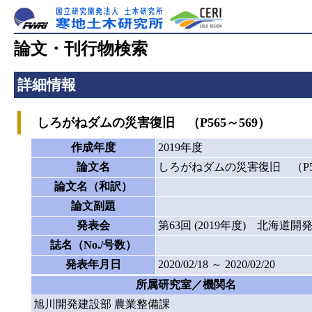
論文・刊行物検索
詳細情報
しろがねダムの災害復旧 （P565～569）
作成年度
2019年度
論文名
しろがねダムの災害復旧 （P56
論文名（和訳）
論文副題
発表会
第63回 (2019年度) 北海道
誌名（No./号数）
発表年月日
2020/02/18 ～ 2020/02/20
所属研究室／機関名
旭川開発建設部 農業整備課