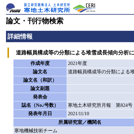
論文・刊行物検索
詳細情報
道路幅員構成等の分類による堆雪成長傾向分析に
作成年度
2021年度
論文名
道路幅員構成等の分類による
論文名（和訳）
論文副題
発表会
誌名（No./号数）
寒地土木研究所月報 第824号
発表年月日
2021/11/10
所属研究室／機関名
寒地機械技術チーム