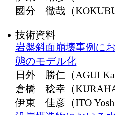
國分 徹哉（KOKUBU T
技術資料
岩盤斜面崩壊事例に
態のモデル化
日外 勝仁（AGUI Kats
倉橋 稔幸（KURAHASHI
伊東 佳彦（ITO Yoshi