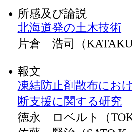
所感及び論説
北海道発の土木技術
片倉 浩司（KATAKURA
報文
凍結防止剤散布にお
断支援に関する研究
徳永 ロベルト（TOKUN