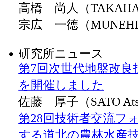
高橋 尚人（TAKAHASH
宗広 一徳（MUNEHIRO
研究所ニュース
第7回次世代地盤改良
を開催しました
佐藤 厚子（SATO Ats
第28回技術者交流フォ
する道北の農林水産