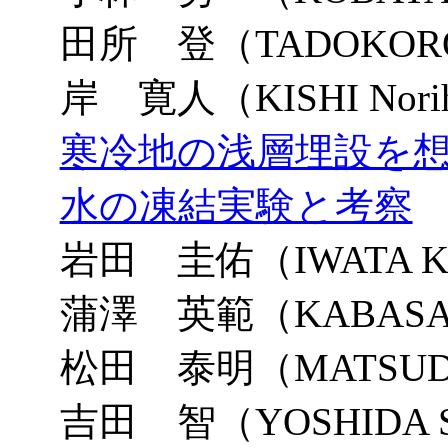
田所 登（TADOKORO 
岸 寛人（KISHI Norih
寒冷地の浅層埋設を
水の凍結実験と考察
岩田 圭佑（IWATA Ke
蒲澤 英範（KABASAWA
松田 泰明（MATSUDA 
吉田 智（YOSHIDA Sa