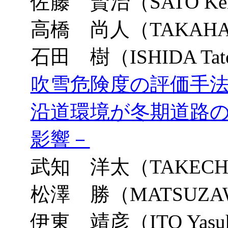
佐藤 賢治（SATO Ken
高橋 尚人（TAKAHASH
石田 樹（ISHIDA Tat
吹雪危険度の評価手法
沿道環境が冬期道路
影響－
武知 洋太（TAKECHI H
松澤 勝（MATSUZAWA
伊東 靖彦（ITO Yasu