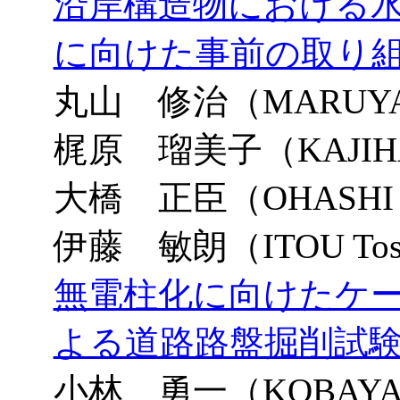
沿岸構造物における
に向けた事前の取り
丸山 修治（MARUYAM
梶原 瑠美子（KAJIHA
大橋 正臣（OHASHI 
伊藤 敏朗（ITOU Tosh
無電柱化に向けたケ
よる道路路盤掘削試
小林 勇一（KOBAYASH