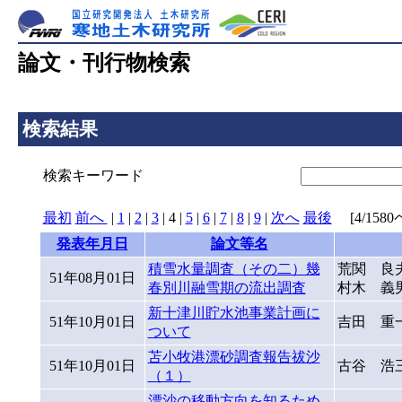
論文・刊行物検索
検索結果
検索キーワード
最初
前へ
|
1
|
2
|
3
|
4
|
5
|
6
|
7
|
8
|
9
|
次へ
最後
[4/1580ペ
発表年月日
論文等名
積雪水量調査（その二）幾
荒関 良
51年08月01日
春別川融雪期の流出調査
村木 義
新十津川貯水池事業計画に
51年10月01日
吉田 重
ついて
苫小牧港漂砂調査報告祓沙
51年10月01日
古谷 浩
（１）
漂沙の移動方向を知るため