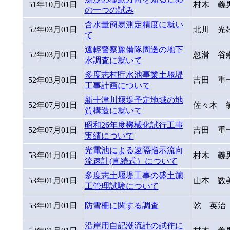
51年10月01日
村木 義
の一つの試み
含水量簡易測定精度に就い
52年03月01日
北川 光
て
遠輕警察豫備隊周邊の地下
52年03月01日
忽滑 谷
水調査に就いて
多度志村貯水池事業土堰堤
52年03月01日
吉田 重
工事計画について
新十津川堰堤予定地域の地
52年07月01日
佐々木 
質構造に就いて
昭和26年度機械化試行工事
52年07月01日
吉田 重
実績について
光電池による遠隔指示流向
53年01月01日
村木 義
流速計(直続式）について
多度志土堰堤工事の盛土施
53年01月01日
山本 数
工管理試験について
53年01月01日
防雪柵に関する調査
乾 英治
沿岸用自記潮流計の試作に