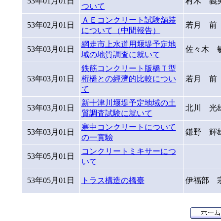
53年01月01日
村木 義
ついて
ＡＥコンクリート試験舗装
53年02月01日
若月 前
について（中間報告）
網走市上水道用堰堤予定地
53年03月01日
佐々木 
域の地質調査に就いて
鉄筋コンクリート版橋Ｔ型
53年03月01日
桁橋との經濟的比較につい
若月 前
て
新十津川堰堤予定地域の土
53年03月01日
北川 光
質調査試験に就いて
寒中コンクリートについて
53年03月01日
鎌野 輝
の一實驗
コンクリートミキサーにつ
53年05月01日
いて
53年05月01日
トラス構造の橋臺
伊福部 