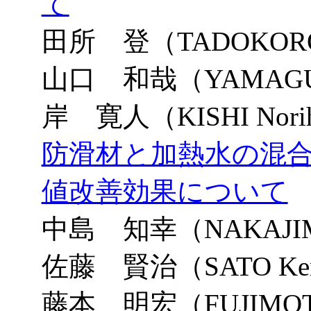
て
田所 登（TADOKORO 
山口 和哉（YAMAGUC
岸 寛人（KISHI Norih
防滑材と加熱水の混
値改善効果について
中島 知幸（NAKAJIMA
佐藤 賢治（SATO Ken
藤本 明宏（FUJIMOTO