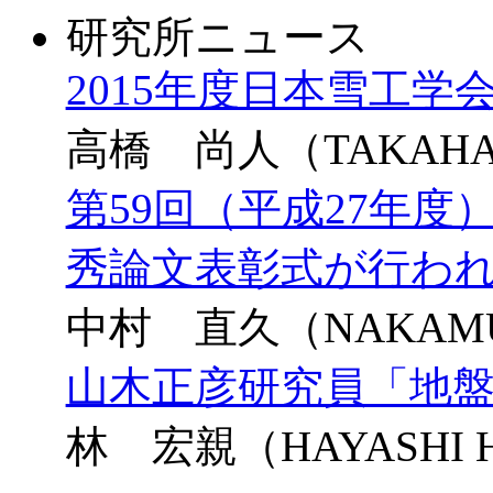
研究所ニュース
2015年度日本雪工
高橋 尚人（TAKAHASH
第59回（平成27年
秀論文表彰式が行わ
中村 直久（NAKAMURA
山木正彦研究員「地
林 宏親（HAYASHI Hi