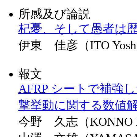
所感及び論説
杞憂、そして愚者は
伊東 佳彦（ITO Yoshi
報文
AFRP シートで補強
撃挙動に関する数値
今野 久志（KONNO Hi