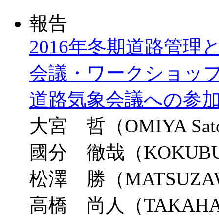
報告
2016年冬期道路管
会議・ワークショップお
道路気象会議への参
大宮 哲（OMIYA Sato
國分 徹哉（KOKUBU T
松澤 勝（MATSUZAWA
高橋 尚人（TAKAHASH