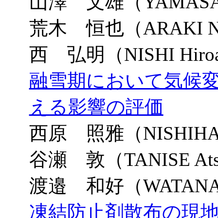
山澤 文雄（YAMASAW
荒木 恒也（ARAKI N
西 弘明（NISHI Hiro
融雪期において気候
える影響の評価
西原 照雅（NISHIHARA
谷瀬 敦（TANISE Ats
渡邉 和好（WATANABE
凍結防止剤散布の現