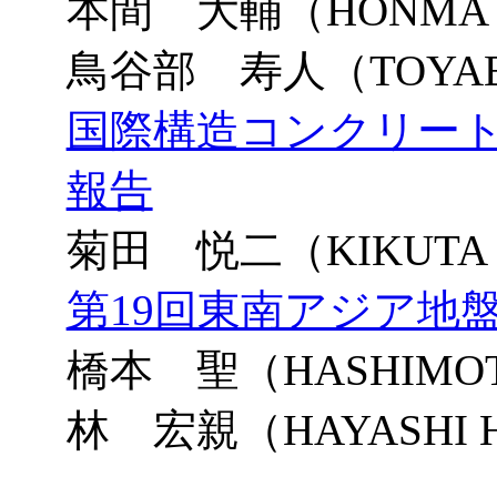
本間 大輔（HONMA D
鳥谷部 寿人（TOYABE 
国際構造コンクリー
報告
菊田 悦二（KIKUTA E
第19回東南アジア地
橋本 聖（HASHIMOTO 
林 宏親（HAYASHI Hi