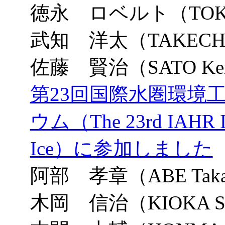
徳永 ロベルト（TOKUN
武知 洋太（TAKECHI H
佐藤 賢治（SATO Ken
第23回国際水圏環境
ウム（The 23rd IAHR Int
Ice）に参加しました
阿部 孝章（ABE Taka
木岡 信治（KIOKA Sh