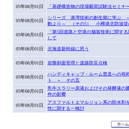
05年08月01日
「基礎構造物の現場載荷試験法セミナ
シリーズ 港湾技術の創生期に学ぶ 
05年08月01日
動より～ （その5） 小樽港北防波堤
「第5回道路と空港の舗装技術に関する
05年08月01日
して
05年08月01日
北海道新幹線に思う
05年08月01日
岩盤斜面管理と道路防災点検
ハンディキャップ・ルーム普及への視
05年08月01日
ト ～ その五
乳牛スラリー原液およびその発酵液の
05年08月01日
件の影響
アスファルトエマルジョン系の防水剤
05年08月01日
性に関する一検討