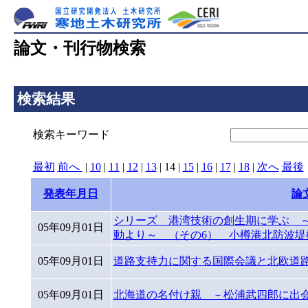
論文・刊行物検索
検索結果
検索キーワード
最初
前へ
|
10
|
11
|
12
|
13
|
14
|
15
|
16
|
17
|
18
|
次へ
最後
発表年月日
論
シリーズ 港湾技術の創生期に学ぶ 
05年09月01日
動より～ （その6） 小樽港北防波堤
05年09月01日
道路支持力に関する国際会議と北欧道
05年09月01日
北海道の名付け親 －松浦武四郎に出