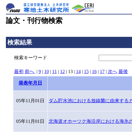
論文・刊行物検索
検索結果
検索キーワード
最初
前へ
|
9
|
10
|
11
|
12
|
13
|
14
|
15
|
16
|
17
|
次へ
最後
[
発表年月日
05年11月01日
ダム貯水池における放線菌に由来する
05年11月01日
北海道オホーツク海沿岸における海氷