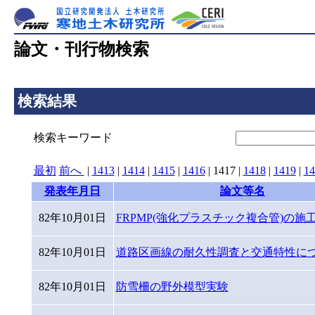
論文・刊行物検索
検索結果
検索キーワード
最初
前へ
|
1413
|
1414
|
1415
|
1416
|
1417
|
1418
|
1419
|
14
発表年月日
論文等名
82年10月01日
FRPMP(強化プラスチック複合管)の施
82年10月01日
道路区画線の耐久性調査と交通特性に
82年10月01日
防雪柵の野外模型実験