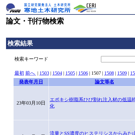
論文・刊行物検索
検索結果
検索キーワード
最初
前へ
|
1503
|
1504
|
1505
|
1506
|
1507
|
1508
|
1509
|
15
発表年月日
論文等名
エポキシ樹脂系ひび割れ注入材の低温
23年03月10日
化
流量とSS濃度のヒステリシスからみた