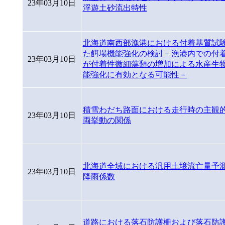
23年03月10日
浮遊土砂流出特性
北海道南西部漁港における付着基質試
た餌場機能強化の検討－漁港内での付
23年03月10日
が付着性微細藻類の増加による水産生
能強化に有効となる可能性－
積雪わだち路面における走行時の主観
23年03月10日
両挙動の関係
北海道全域における汎用土壌流亡量予測
23年03月10日
降雨係数
道路における落石防護柵および落石防