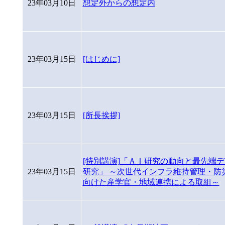
23年03月10日
想定外からの想定内
23年03月15日
[はじめに]
23年03月15日
[所長挨拶]
[特別講演]「ＡＩ研究の動向と最先端
23年03月15日
研究」 ～次世代インフラ維持管理・防
向けた産学官・地域連携による取組～