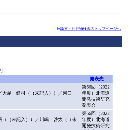
論文・刊行物検索のトップページへ
]
発表先
第66回（2022
）／大越 健司（（未記入））／河口
年度）北海道
開発技術研究
発表会
第66回（2022
吾（（未記入））／川嶋 啓太（（未
年度）北海道
開発技術研究