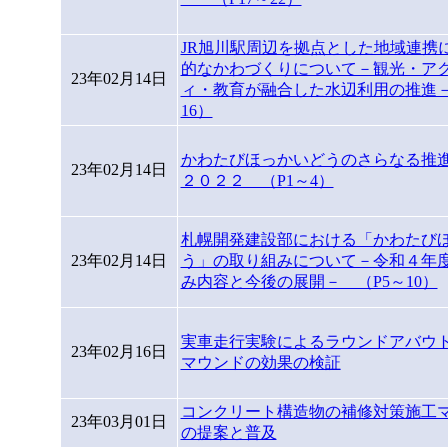
JR旭川駅周辺を拠点とした地域連携
的なかわづくりについて－観光・ア
23年02月14日
ィ・教育が融合した水辺利用の推進－
16）
かわたびほっかいどうのさらなる推
23年02月14日
２０２２ （P1～4）
札幌開発建設部における「かわたび
23年02月14日
う」の取り組みについて－令和４年
み内容と今後の展開－ （P5～10）
実車走行実験によるラウンドアバウ
23年02月16日
マウンドの効果の検証
コンクリート構造物の補修対策施工
23年03月01日
の提案と普及