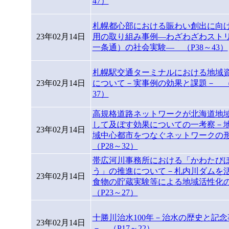
47）
札幌都心部における賑わい創出に向
23年02月14日
用の取り組み事例―わざわざわスト
一条通）の社会実験― （P38～43）
札幌駅交通ターミナルにおける地域
23年02月14日
について－実事例の効果と課題－ （
37）
高規格道路ネットワークが北海道地
して及ぼす効果についての一考察－
23年02月14日
域中心都市をつなぐネットワーク
（P28～32）
帯広河川事務所における「かわたび
う」の推進について－札内川ダムを
23年02月14日
食物の貯蔵実験等による地域活性
（P23～27）
十勝川治水100年－治水の歴史と記
23年02月14日
－ （P17～22）