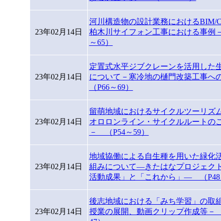
河川構造物の設計業務におけるBIM/C
23年02月14日
柏木川サイフォン工事における事例－
～65）
定置式水平ジブクレーンを活用した
23年02月14日
について－寒冷地の樋門改築工事
（P66～69）
留萌地域におけるサイクルツーリズ
23年02月14日
オロロンライン・サイクルルートの
－ （P54～59）
地域協働による自生種を用いた緑化
23年02月14日
組みについて―きたはなプロジェクト
活動成果」と「これから」― （P48
後志地域における「みち学習」の取
23年02月14日
授業の展開、動画クリップ作成等－ 