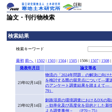
論文・刊行物検索
検索結果
検索キーワード
最初
前へ
|
1502
|
1503
|
1504
|
1505
|
1506
|
1507
|
1508
|
発表年月日
論文等名
物流の「2024年問題」の解決に向け
を検討する際の留意点について―運
23年02月14日
のアンケート調査結果を踏まえて― 
79）
釧路湿原の環境調査におけるDXの取
23年02月14日
－効率化及び高度化を目的とした新
よる調査事例－ （P70～75）