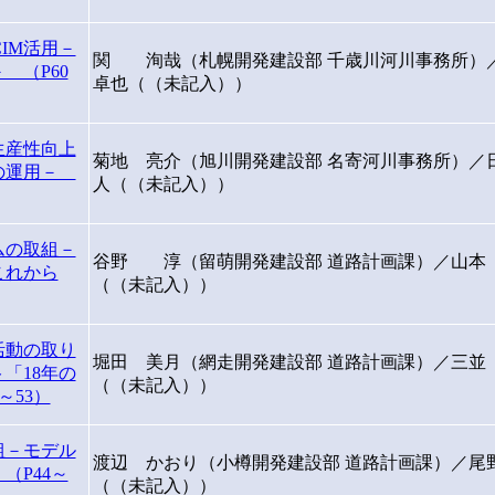
IM活用－
関 洵哉（札幌開発建設部 千歳川河川事務所
 （P60
卓也（（未記入））
生産性向上
菊地 亮介（旭川開発建設部 名寄河川事務所）／
への運用－
人（（未記入））
ムの取組－
谷野 淳（留萌開発建設部 道路計画課）／山本
これから
（（未記入））
活動の取り
堀田 美月（網走開発建設部 道路計画課）／三並
「18年の
（（未記入））
～53）
組－モデル
渡辺 かおり（小樽開発建設部 道路計画課）／尾
（P44～
（（未記入））