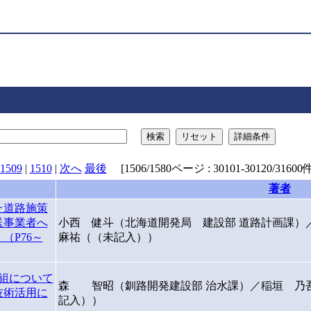
検索
リセット
詳細条件
1509
|
1510
|
次へ
最後
[1506/1580ページ : 30101-30120/31600件
著者
た道路施策
送事業者へ
小西 健斗（北海道開発局 建設部 道路計画課
（P76～
麻祐（（未記入））
組について
森 智昭（釧路開発建設部 治水課）／稲垣 乃
技術活用に
記入））