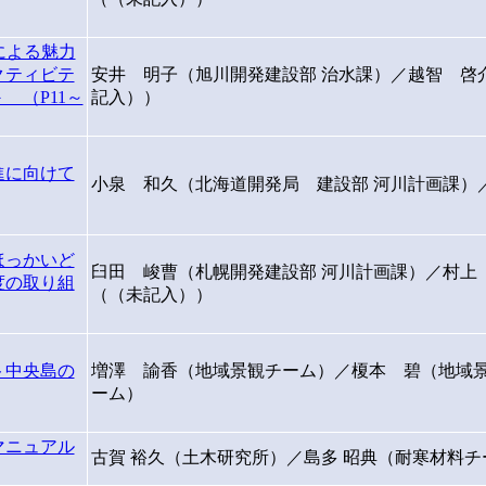
による魅力
クティビテ
安井 明子（旭川開発建設部 治水課）／越智 啓
 （P11～
記入））
進に向けて
小泉 和久（北海道開発局 建設部 河川計画課）
ほっかいど
臼田 峻曹（札幌開発建設部 河川計画課）／村上
度の取り組
（（未記入））
ト中央島の
増澤 諭香（地域景観チーム）／榎本 碧（地域景
ーム）
マニュアル
古賀 裕久（土木研究所）／島多 昭典（耐寒材料チ