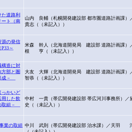
けた道路利
山内 良輔（札幌開発建設部 都市圏道路計画課
リート（南
貴志（（未記入））
資源の発信
米森 幹人（北海道開発局 建設部 道路計画課）
P33～
根 亨（（未記入））
域構造に対
地方部と圏
大友 大輝（北海道開発局 建設部 道路計画課
の形成－
智恭（（未記入））
ほっかいど
活用した飲
中村 一貴（帯広開発建設部 帯広河川事務所）
化の取組－
史（（未記入））
念事業の取組
中川 武則（帯広開発建設部 治水課）／天羽 
（（未記入））