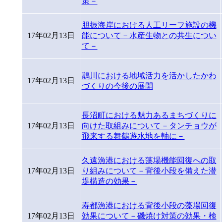
策－
胆振海岸における人工リーフ施設の機
17年02月13日
能について－水産生物との共生につい
て－
鵡川における地域活力を活かしたかわ
17年02月13日
づくりの今後の展開
長沼町における魅力あるまちづくりに
17年02月13日
向けた取組みについて－タンチョウが
飛来する舞鶴遊水地を軸に－
久遠漁港における藻場機能回復への取
17年02月13日
り組みについて－背後小段を備えた潜
堤構造の効果－
寿都漁港における背後小段の藻場回復
17年02月13日
効果について－磯焼け対策の効果・検