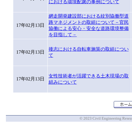
における環境配慮の事例について
網走開発建設部における紋別協働型道
路マネジメントの取組について－官民
17年02月13日
協働による安心・安全な道路環境整備
を目指して－
後志における自転車施策の取組につい
17年02月13日
て
女性技術者が活躍できる土木現場の取
17年02月13日
組みについて
© 2023 Civil Engineering Researc