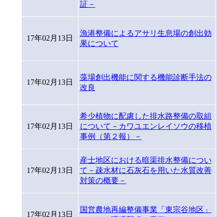
証－
漁港整備によるアサリ生息場の創出効
17年02月13日
果について
藻場創出機能に関する機能診断手法の
17年02月13日
改良
希少植物に配慮した排水路整備の取組
17年02月13日
について－カワユエンレイソウの移植
事例（第２報）－
産士地区における暗渠排水整備につい
17年02月13日
て－疎水材に石灰石を用いた水質改善
対策の概要－
国営農地再編整備事業「東宗谷地区」
17年02月13日