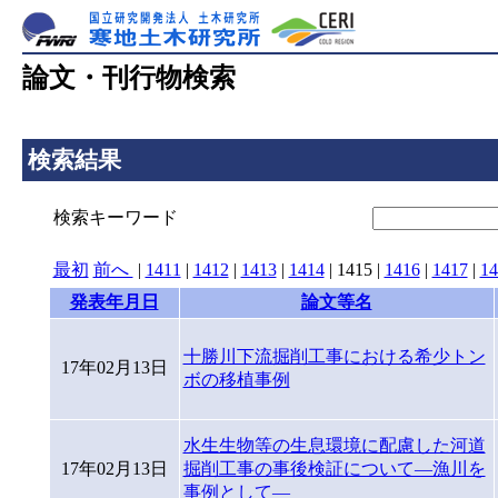
論文・刊行物検索
検索結果
検索キーワード
最初
前へ
|
1411
|
1412
|
1413
|
1414
|
1415
|
1416
|
1417
|
14
発表年月日
論文等名
十勝川下流掘削工事における希少トン
17年02月13日
ボの移植事例
水生生物等の生息環境に配慮した河道
17年02月13日
掘削工事の事後検証について―漁川を
事例として―