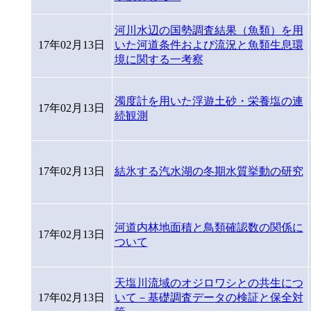
河川水辺の国勢調査結果（魚類）を用
17年02月13日
いた河道条件および流況と魚類生息環
境に関する一考察
濁度計を用いた浮遊土砂・栄養塩の連
17年02月13日
続観測
17年02月13日
結氷する汽水湖の冬期水質挙動の研究
河道内林地面積と鳥類確認数の関係に
17年02月13日
ついて
天塩川流域のオジロワシとの共生につ
17年02月13日
いて－基礎調査データの検証と保全対