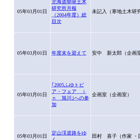
北海道開発土木
研究所月報
05年03月01日
未記入（寒地土木研
（2004年度）総
目次
05年03月01日
年度末を迎えて
安中 新太郎（企画
｢2005ふゆトピ
ア・フェア ｉ
05年03月01日
企画室（企画室）
ｎ 旭川｣への参
加
定山渓道路をゆ
05年03月01日
田村 喜子（作家 
く