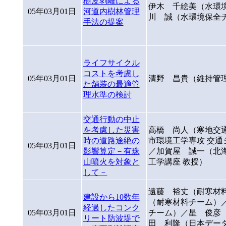
樹皮剥離による
伊木 千絵美（水環
05年03月01日
河道内樹林管理
川 誠（水環境保全
手法の提案
ライフサイクル
コストを考慮し
05年03月01日
清野 昌貴（維持管
た舗装の最適管
理水準の検討
交通行動の中止
を考慮した災害
高橋 尚人（寒地交通
時の道路途絶の
市環境工学専攻 交通
05年03月01日
影響算定－有珠
／加賀屋 誠一（北海
山噴火を対象と
工学講座 教授）
して－
遠藤 裕丈（耐寒材
建設から10数年
（耐寒材料チーム）
経過したコンク
05年03月01日
チーム）／星 俊彦（
リート防波堤で
田 利隆（日本データ