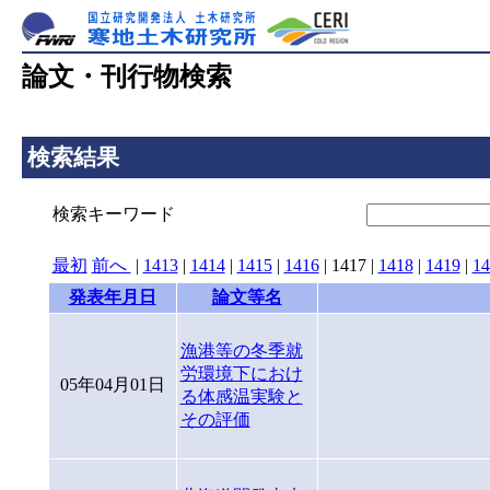
論文・刊行物検索
検索結果
検索キーワード
最初
前へ
|
1413
|
1414
|
1415
|
1416
|
1417
|
1418
|
1419
|
14
発表年月日
論文等名
漁港等の冬季就
労環境下におけ
05年04月01日
る体感温実験と
その評価