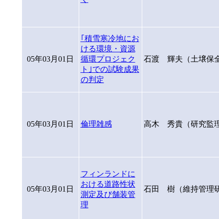
｢積雪寒冷地にお
ける環境・資源
05年03月01日
循環プロジェク
石渡 輝夫（土壌保
ト｣での試験成果
の判定
05年03月01日
倫理雑感
高木 秀貴（研究監
フィンランドに
おける道路性状
05年03月01日
石田 樹（維持管理
測定及び舗装管
理