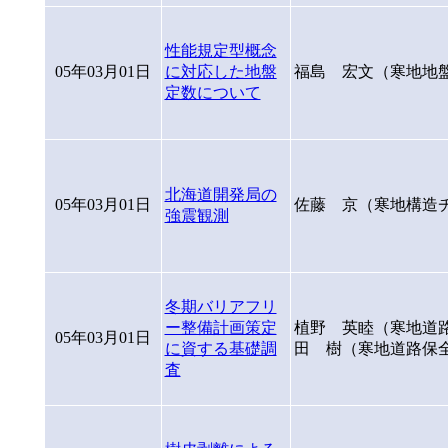
性能規定型概念
05年03月01日
に対応した地盤
福島 宏文（寒地地
定数について
北海道開発局の
05年03月01日
佐藤 京（寒地構造
強震観測
冬期バリアフリ
ー整備計画策定
植野 英睦（寒地道
05年03月01日
に資する基礎調
田 樹（寒地道路保
査