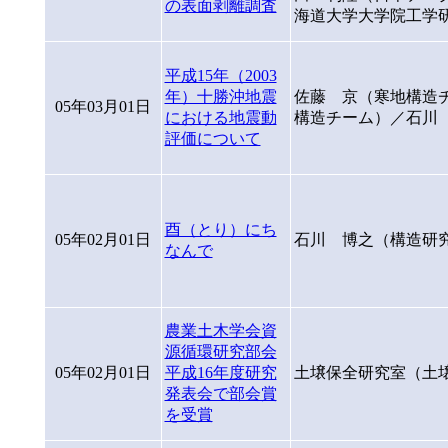
の表面剥離調査
海道大学大学院工学研
平成15年（2003
年）十勝沖地震
佐藤 京（寒地構造
05年03月01日
における地震動
構造チーム）／石川
評価について
酉（とり）にち
05年02月01日
石川 博之（構造研
なんで
農業土木学会資
源循環研究部会
05年02月01日
平成16年度研究
土壌保全研究室（土
発表会で部会賞
を受賞