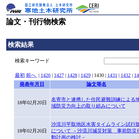
論文・刊行物検索
検索結果
検索キーワード
最初
前へ
|
1426
|
1427
|
1428
|
1429
|
1430
|
1431
|
1432
|
14
発表年月日
論文等名
名寄市と連携した住民避難訓練による
18年02月20日
域防災力向上の取り組みについて
沙流川平取地区水害タイムライン試行
18年02月20日
について －沙流川減災対策 事前防災
動計画の検討－