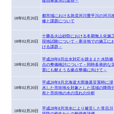
復旧事業等の進捗－
都市域における急流河川豊平川の河川
18年02月20日
修と課題について
十勝岳火山砂防における冬期無人化施
18年02月20日
現地試験について－寒冷地での施工に
ける課題－
平成28年8月出水対応を踏まえた水防拠
18年02月20日
点の整備検討について－同時多発的な
害にも耐えうる拠点整備に向けて－
平成28年8月北海道大雨激甚災害時に浸
18年02月20日
水した市街地を対象とした流域の降雨
布と市街地の水の流れの分析
平成28年8月洪水により被災した常呂川
18年02月20日
堤防の植生からの耐侵食評価