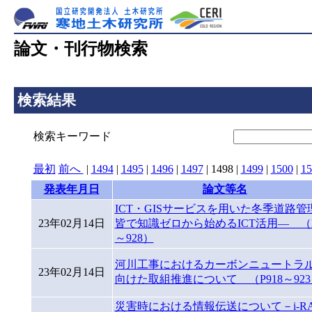
論文・刊行物検索
検索結果
検索キーワード
最初
前へ
|
1494
|
1495
|
1496
|
1497
|
1498
|
1499
|
1500
|
15
発表年月日
論文等名
ICT・GISサービスを用いた冬季道路管
23年02月14日
皆で知識ゼロから始めるICT活用― （P
～928）
河川工事におけるカーボンニュートラ
23年02月14日
向けた取組推進について （P918～923
災害時における情報伝送について－i-R