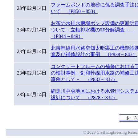
ファームポンドの堆砂に係る調査手法
23年02月14日
いて （P850～853）
お茶の水排水機場ポンプ設備の更新計
23年02月14日
ついて－立軸排水機の非分解調査－
（P844～849）
北海幹線用水路空知太暗渠工の機能診
23年02月14日
査及び補修設計の事例 （P838～843）
コンクリートフルームの補修における
23年02月14日
の検討事例－剣和幹線用水路の補修工
事例として－ （P833～837）
網走川中央地区における水管理システ
23年02月14日
設計について （P828～832）
© 2023 Civil Engineering Researc