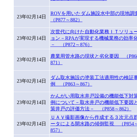
ROVを用いたダム施設水中部の現地
23年02月14日
（P877～882）
次世代に向けた自動化業務ＩＴソリュ
23年02月14日
ョン－RPAが実現する機械業務の効率
－ （P872～876）
農業用管水路の現状と劣化要因 （P86
23年02月14日
871）
ダム取水施設の塗装工法適用性の検証
23年02月14日
例 （P863～867）
かんがい用取水井戸設備の機能低下対
23年02月14日
例について－取水井戸の機能低下要因
策井戸の評価方法－ （P858～862）
ＵＡＶ撮影画像から作成する３次元点
23年02月14日
ータによる開水路の傾倒監視 （P854
857）