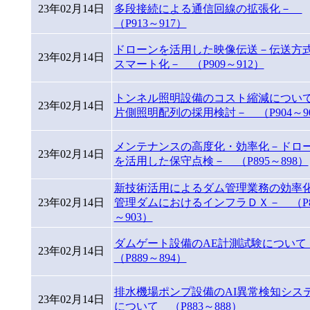
23年02月14日
多段接続による通信回線の拡張化－
（P913～917）
ドローンを活用した映像伝送－伝送方
23年02月14日
スマート化－ （P909～912）
トンネル照明設備のコスト縮減につい
23年02月14日
片側照明配列の採用検討－ （P904～9
メンテナンスの高度化・効率化－ドロ
23年02月14日
を活用した保守点検－ （P895～898）
新技術活用によるダム管理業務の効率
23年02月14日
管理ダムにおけるインフラＤＸ－ （P8
～903）
ダムゲート設備のAE計測試験につい
23年02月14日
（P889～894）
排水機場ポンプ設備のAI異常検知シス
23年02月14日
について （P883～888）