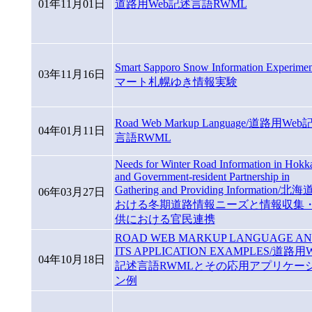
01年11月01日
道路用Web記述言語RWML
Smart Sapporo Snow Information Experime
03年11月16日
マート札幌ゆき情報実験
Road Web Markup Language/道路用Web
04年01月11日
言語RWML
Needs for Winter Road Information in Hokk
and Government-resident Partnership in
Gathering and Providing Information/北
06年03月27日
おける冬期道路情報ニーズと情報収集
供における官民連携
ROAD WEB MARKUP LANGUAGE A
ITS APPLICATION EXAMPLES/道路用W
04年10月18日
記述言語RWMLとその応用アプリケー
ン例