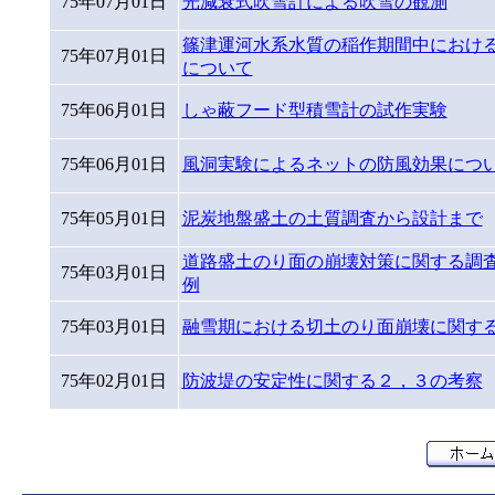
75年07月01日
光減衰式吹雪計による吹雪の観測
篠津運河水系水質の稲作期間中におけ
75年07月01日
について
75年06月01日
しゃ蔽フード型積雪計の試作実験
75年06月01日
風洞実験によるネットの防風効果につ
75年05月01日
泥炭地盤盛土の土質調査から設計まで
道路盛土のり面の崩壊対策に関する調
75年03月01日
例
75年03月01日
融雪期における切土のり面崩壊に関す
75年02月01日
防波堤の安定性に関する２，３の考察