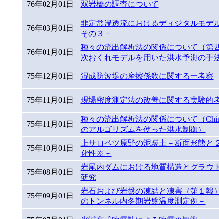
76年02月01日
双岩橋の調査について
非定常浸透流におけるディジタルモデ
76年03月01日
その３－
種々の流出解析法の関係について（第
76年01月01日
次おくれモデルを用いた洪水予測の手
75年12月01日
混成防波堤の摩擦係数に関する一考察
75年11月01日
現場密度測定法の改善に関する実験的
種々の流出解析法の関係について（Chin-Sh
75年11月01日
のアルゴリズムを使った洪水制御）
上サロベツ原野の泥炭土－断面形態と
75年10月01日
化性※－
岩尾内ダムにおける地質構造とグラウ
75年08月01日
研究
岩石および岩盤の凍結と凍害（第１報
75年09月01日
のトンネル内冬期岩盤温度測定例－