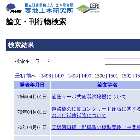
論文・刊行物検索
検索結果
検索キーワード
最初
前へ
|
1496
|
1497
|
1498
|
1499
|
1500
|
1501
|
1502
|
15
発表年月日
論文等名
76年04月01日
油圧サーボ式疲労試験機について
道路橋の鉄筋コンクリート床版に関す
76年04月01日
および補修補強について
76年03月01日
天塩河口橋上部構造の模型実験（中間