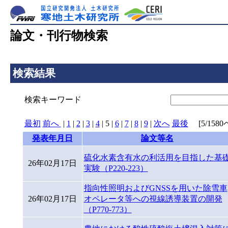
論文・刊行物検索
検索結果
検索キーワード
最初
前へ
|
1
|
2
|
3
|
4
|
5
|
6
|
7
|
8
|
9
|
次へ
最後
[5/1580ペ
発表年月日
論文等名
硫化水素含有水の利活用を目指した基
26年02月17日
実験（P220-223）
指向性照明およびGNSSを用いた除雪車
26年02月17日
オペレータ等への視線誘導装置の開発
（P770-773）