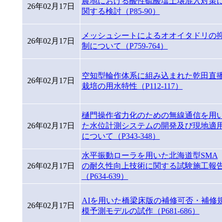
農地における酸性硫酸塩土壌混入対策
26年02月17日
関する検討（P85-90）
メッシュシートによるオオイタドリの
26年02月17日
制について（P759-764）
空知型輪作体系に組み込まれた乾田直
26年02月17日
栽培の用水特性（P112-117）
樋門操作省力化のための無線通信を用
26年02月17日
た水位計測システムの開発及び現地適
について（P343-348）
水平振動ローラを用いた北海道型SMA
26年02月17日
の耐久性向上技術に関する試験施工報
（P634-639）
AIを用いた橋梁床版の補修可否・補修
26年02月17日
模予測モデルの試作（P681-686）