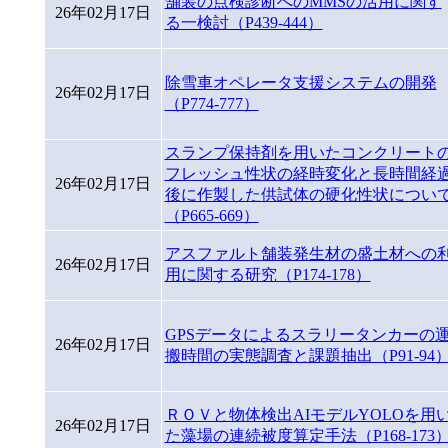
舗装の点検診断へのMMSの活用に関す
26年02月17日
る一検討（P439-444）
除雪車オペレータ支援システムの開発
26年02月17日
（P774-777）
スランプ保持剤を用いたコンクリート
フレッシュ性状の経時変化と長時間経
26年02月17日
後に作製した供試体の硬化性状につい
（P665-669）
アスファルト舗装発生材の盛土材への
26年02月17日
用に関する研究（P174-178）
GPSデータによるスラリータンカーの
26年02月17日
搬時間の実態調査と課題抽出（P91-94
ＲＯＶと物体検出AIモデルYOLOを用
26年02月17日
た藻場の連続被度算定手法（P168-173