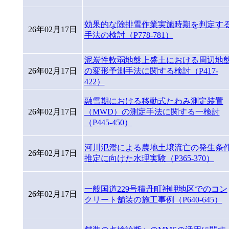
効果的な除排雪作業実施時期を判定す
26年02月17日
手法の検討（P778-781）
泥炭性軟弱地盤上盛土における周辺地
26年02月17日
の変形予測手法に関する検討（P417-
422）
融雪期における移動式たわみ測定装置
26年02月17日
（MWD）の測定手法に関する一検討
（P445-450）
河川氾濫による農地土壌流亡の発生条
26年02月17日
推定に向けた水理実験（P365-370）
一般国道229号積丹町神岬地区でのコン
26年02月17日
クリート舗装の施工事例（P640-645）