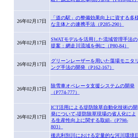
「道の駅」の整備効果向上に資する多
26年02月17日
な主体との連携手法（P285-290）
SWATモデルを活用した流域管理手法の
26年02月17日
提案：網走川流域を例に（P80-84）
グリーンレーザーを用いた藻場モニタ
26年02月17日
ング手法の開発（P162-167）
除雪車オペレータ支援システムの開発
26年02月17日
（P774-777）
ICT活用による堤防除草自動化技術の開
発について-堤防除草現場の省人化によ
26年02月17日
る生産性向上に関する取組-（P798-
803）
後志利別川における定量的な河川環境