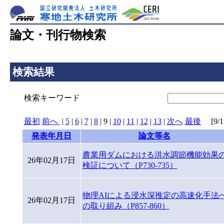
論文・刊行物検索
検索結果
検索キーワード
最初
前へ
|
5
|
6
|
7
|
8
|
9
|
10
|
11
|
12
|
13
|
次へ
最後
[9/15
発表年月日
論文等名
農業用ダムにおける洪水調節機能効果
26年02月17日
検証について（P730-735）
物理AIによる浸水深推定の高速化手法
26年02月17日
の取り組み（P857-860）