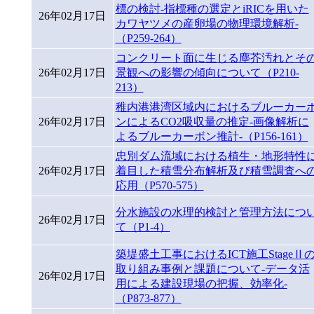
標の検討-指標種の選定とiRICを用いた
26年02月17日
カワヤツメの産卵場の物理環境解析-
（P259-264）
コンクリート⾯に⽣じる塵芥汚れとそ
26年02月17日
景観への影響の傾向について（P210-
213）
稚内港港湾区域内におけるブルーカー
26年02月17日
ンによるCO2吸収量の推定-画像解析に
よるブルーカーボン推計-（P156-161）
忠別ダム流域における植生・地形特性
26年02月17日
着目した積雪分布解析及び積雪調査へ
応用（P570-575）
分水施設の水理的検討と管理方法につ
26年02月17日
て（P1-4）
築堤盛土工事におけるICT施工StageⅡ
取り組み事例と課題について-データ活
26年02月17日
用による建設現場の把握、効率化-
（P873-877）