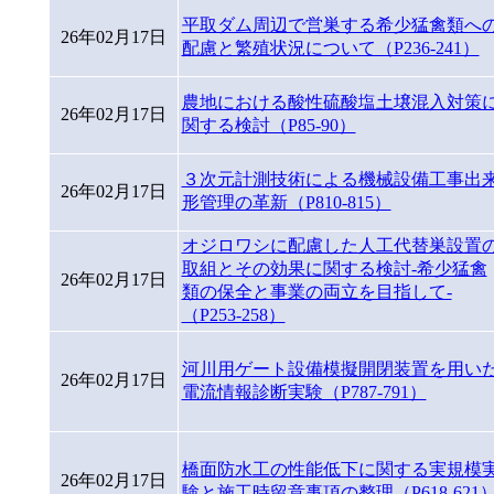
平取ダム周辺で営巣する希少猛禽類へ
26年02月17日
配慮と繁殖状況について（P236-241）
農地における酸性硫酸塩土壌混入対策
26年02月17日
関する検討（P85-90）
３次元計測技術による機械設備工事出
26年02月17日
形管理の革新（P810-815）
オジロワシに配慮した人工代替巣設置
取組とその効果に関する検討-希少猛禽
26年02月17日
類の保全と事業の両立を目指して-
（P253-258）
河川用ゲート設備模擬開閉装置を用い
26年02月17日
電流情報診断実験（P787-791）
橋面防水工の性能低下に関する実規模
26年02月17日
験と施工時留意事項の整理（P618-621