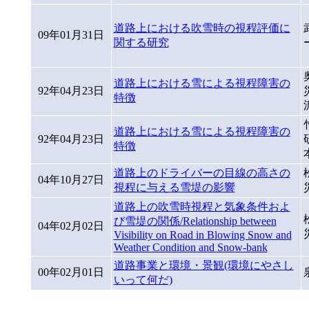
道路上における吹雪時の視程評価に
09年01月31日
関する研究
道路上における雪による視程障害の
92年04月23日
特徴
道路上における雪による視程障害の
92年04月23日
特徴
道路上のドライバーの目線の高さの
04年10月27日
視程に与える雪堤の影響
道路上の吹雪時視程と気象条件およ
び雪堤の関係/Relationship between
04年02月02日
Visibility on Road in Blowing Snow and
Weather Condition and Snow-bank
道路事業と環境・景観(環境にやさし
00年02月01日
いって何だ)