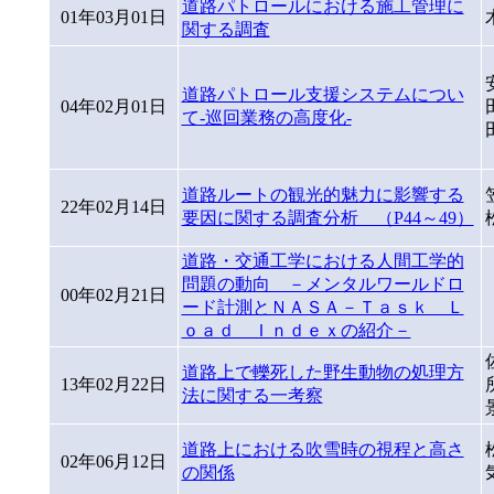
道路パトロールにおける施工管理に
01年03月01日
関する調査
道路パトロール支援システムについ
04年02月01日
て-巡回業務の高度化-
道路ルートの観光的魅力に影響する
22年02月14日
要因に関する調査分析 （P44～49）
道路・交通工学における人間工学的
問題の動向 －メンタルワールドロ
00年02月21日
ード計測とＮＡＳＡ－Ｔａｓｋ Ｌ
ｏａｄ Ｉｎｄｅｘの紹介－
道路上で轢死した野生動物の処理方
13年02月22日
法に関する一考察
道路上における吹雪時の視程と高さ
02年06月12日
の関係