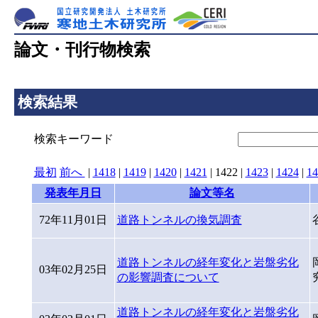
論文・刊行物検索
検索結果
検索キーワード
最初
前へ
|
1418
|
1419
|
1420
|
1421
|
1422
|
1423
|
1424
|
14
発表年月日
論文等名
72年11月01日
道路トンネルの換気調査
道路トンネルの経年変化と岩盤劣化
03年02月25日
の影響調査について
道路トンネルの経年変化と岩盤劣化