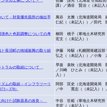
トンネル工事について－
佐藤 謹光（北海道 空知総
課）／酒谷 賢治（（未記入
ついて－対策優先箇所の抽出手
萬谷 太雅（北海道開発局 
仁紀（（未記入））／田代 
環境色と色彩調整についての考
柳田 桃子（寒地土木研究
宏文（（未記入））
殖と長沼町の地域振興の取り組
伊藤 玲駆（札幌開発建設部
弘之（（未記入））／小海 
早坂 泉秋（北海道開発局 
ートラルの取組について
／川崎 ひとみ（（未記入）
入））
リズムの取組－インフラツーリ
阿部 匡史（北海道開発局 
3～378）
／中 寛志（（未記入））
に向けた試験器具の改良－
中谷 壮範（寒地土木研究
充宏（（未記入））