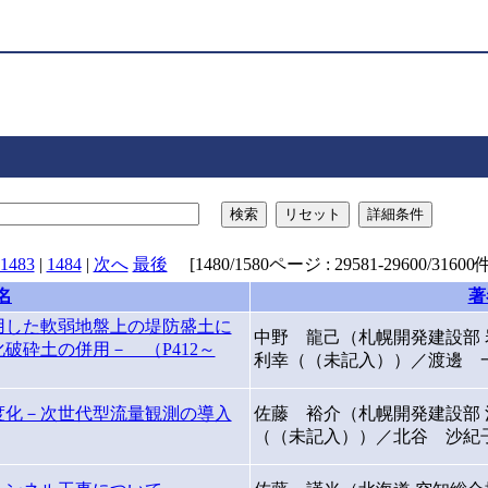
検索
リセット
詳細条件
1483
|
1484
|
次へ
最後
[1480/1580ページ : 29581-29600/31600件
名
著
用した軟弱地盤上の堤防盛土に
中野 龍己（札幌開発建設部
破砕土の併用－ （P412～
利幸（（未記入））／渡邊 
度化－次世代型流量観測の導入
佐藤 裕介（札幌開発建設部
（（未記入））／北谷 沙紀