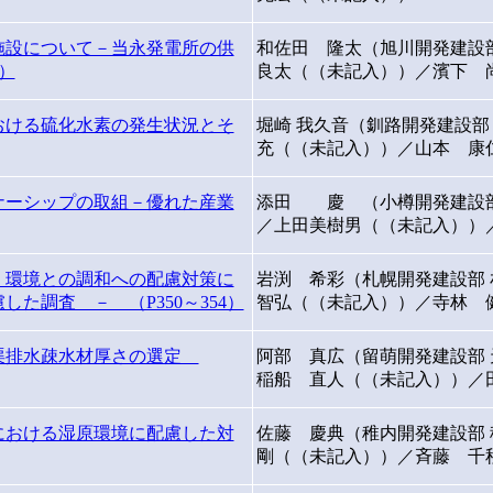
施設について－当永発電所の供
和佐田 隆太（旭川開発建設
8）
良太（（未記入））／濱下 
おける硫化水素の発生状況とそ
堀崎 我久音（釧路開発建設
充（（未記入））／山本 康
ナーシップの取組－優れた産業
添田 慶 （小樽開発建設部
／上田美樹男（（未記入））
」環境との調和への配慮対策に
岩渕 希彩（札幌開発建設部
た調査 － （P350～354）
智弘（（未記入））／寺林 
渠排水疎水材厚さの選定
阿部 真広（留萌開発建設部
稲船 直人（（未記入））
における湿原環境に配慮した対
佐藤 慶典（稚内開発建設
剛（（未記入））／斉藤 千