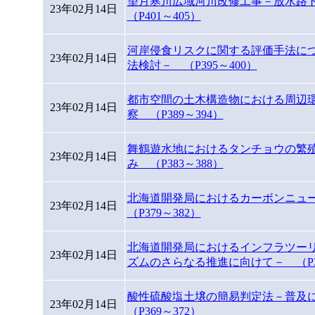
望月寒川広域河川改修工事－放水路
23年02月14日
（P401～405）
河岸侵食リスクに関する評価手法に
23年02月14日
法検討－ （P395～400）
都市空間の土木構造物における周辺
23年02月14日
察 （P389～394）
舞鶴遊水地におけるタンチョウの繁
23年02月14日
み （P383～388）
北海道開発局におけるカーボンニュ
23年02月14日
（P379～382）
北海道開発局におけるインフラツー
23年02月14日
ズムのさらなる推進に向けて－ （P37
酸性硫酸塩土壌の簡易判定法－普及
23年02月14日
（P369～372）