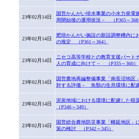
国営かんがい排水事業の小水力発電
23年02月14日
用開始後の運用状況－ （P365～36
肥培かんがい施設の新設調整槽内に
23年02月14日
の推定 （P361～364）
ニセコ高等学校との教育支援パート
23年02月14日
人の育成に向けて－ （P355～360）
国営農地再編整備事業「南長沼地区
23年02月14日
対する評価－ 魚類の生息環境に配慮し
泥炭地域における環境に配慮した暗
23年02月14日
（P346～349）
国営総合農地防災事業「幌延地区」
23年02月14日
策の検討 （P342～345）