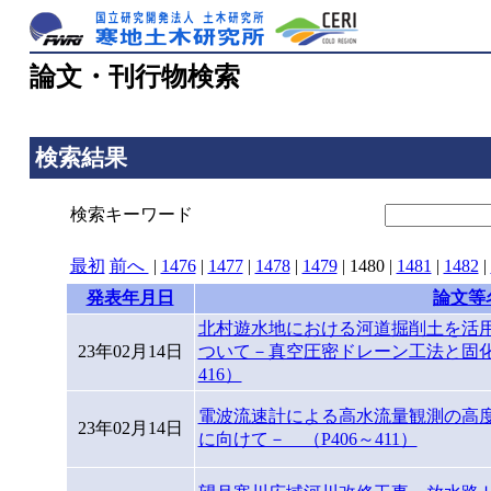
論文・刊行物検索
検索結果
検索キーワード
最初
前へ
|
1476
|
1477
|
1478
|
1479
|
1480
|
1481
|
1482
|
発表年月日
論文等
北村遊水地における河道掘削土を活
23年02月14日
ついて－真空圧密ドレーン工法と固化
416）
電波流速計による高水流量観測の高
23年02月14日
に向けて－ （P406～411）