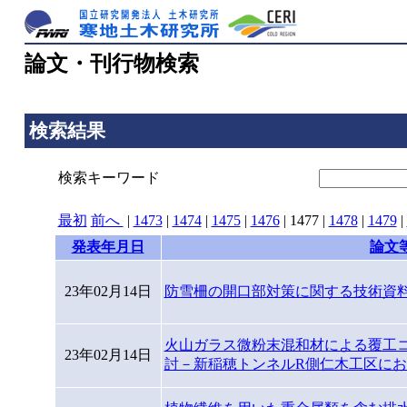
論文・刊行物検索
検索結果
検索キーワード
最初
前へ
|
1473
|
1474
|
1475
|
1476
|
1477
|
1478
|
1479
|
発表年月日
論文
23年02月14日
防雪柵の開口部対策に関する技術資料(案
火山ガラス微粉末混和材による覆工
23年02月14日
討－新稲穂トンネルR側仁木工区におけ