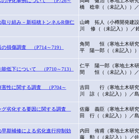
の浄化事例について （P726～
岡﨑 健治（寒地土木研
橋 稔幸（（未記入））
の取り組み－新稲穂トンネルR側仁
山﨑 拓人（小樽開発建設
川 修（（未記入））／
角間 恒（寒地土木研究
損傷調査 （P714～719）
平 陽一郎（（未記入）
仁平 陽一郎（寒地土木
低下について （P710～713）
間 恒（（未記入））／
害性に関する調査 （P704～
吉田 行（寒地土木研究
川 諒（（未記入））／
ング劣化する要因に関する調査
佐藤 義臣（寒地土木研
田 行（（未記入））／
の早期補修による劣化進行抑制効
内田 侑甫（寒地土木研
藤 勲（（未記入））／