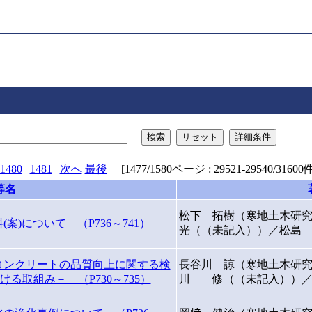
検索
リセット
詳細条件
1480
|
1481
|
次へ
最後
[1477/1580ページ : 29521-29540/31600件
等名
松下 拓樹（寒地土木研
)について （P736～741）
光（（未記入））／松島
コンクリートの品質向上に関する検
長谷川 諒（寒地土木研
る取組み－ （P730～735）
川 修（（未記入））／