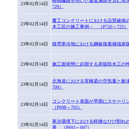
植物繊維を用いた重金属類を含む排水
23年02月14日
729）
覆工コンクリートにおける品質確保
23年02月14日
木工区の施工事例－ （P720～725）
23年02月14日
積雪寒冷地における鋼板接着補強床版の
23年02月14日
施工面状態に起因する床版防水工の性能
北海道における実橋梁の空気量と耐凍
23年02月14日
709）
コンクリート表面が早期にスケーリ
23年02月14日
（P698～703）
寒冷環境下における軽微なひび割れ
23年02月14日
果 （P693～697）