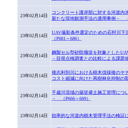
コンクリート護岸部に対する河道内
23年02月14日
新たな現地観測手法の適用事例－ （P6
UAV撮影条件選定のための石狩川
23年02月14日
（P681～686）
鋼製セル型砂防堰堤を対象としたUA
23年02月14日
－目視点検調査との比較による課題抽出
後志利別川における樹木伐採後のヤ
23年02月14日
コスト縮減に向けた再樹林化抑制の取り
千歳川流域の築堤盛土施工管理につ
23年02月14日
－ （P666～669）
23年02月14日
効率的な河道内樹木管理手法の検証につ