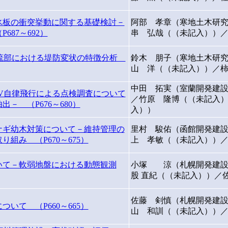
氷板の衝突挙動に関する基礎検討－
阿部 孝章（寒地土木研
87～692）
串 弘哉（（未記入））
下流部における堤防変状の特徴分析
鈴木 朋子（寒地土木研
山 洋（（未記入））／
中田 拓実（室蘭開発建設
V自律飛行による点検調査について
／竹原 隆博（（未記入
－ （P676～680）
入））
ナギ幼木対策について－維持管理の
里村 駿佑（函館開発建設
組み （P670～675）
上 孝敏（（未記入））
いて－軟弱地盤における動態観測
小塚 涼（札幌開発建設
股 直紀（（未記入））／
佐藤 剣慎（札幌開発建設
いて （P660～665）
山 和訓（（未記入））