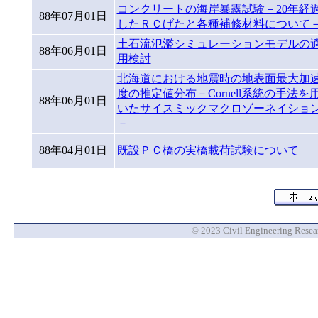
コンクリートの海岸暴露試験－20年経
88年07月01日
したＲＣげたと各種補修材料について
土石流氾濫シミュレーションモデルの
88年06月01日
用検討
北海道における地震時の地表面最大加
度の推定値分布－Cornell系統の手法を
88年06月01日
いたサイスミックマクロゾーネイショ
－
88年04月01日
既設ＰＣ橋の実橋載荷試験について
© 2023 Civil Engineering Researc