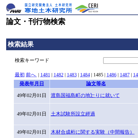
論文・刊行物検索
検索結果
検索キーワード
最初
前へ
|
1481
|
1482
|
1483
|
1484
|
1485
|
1486
|
1487
|
14
発表年月日
論文等名
49年02月01日
渡島国福島町の地辷りに就いて
49年02月01日
土木試験所設立經過
49年02月01日
木材合成桁に関する実験（中間報告）