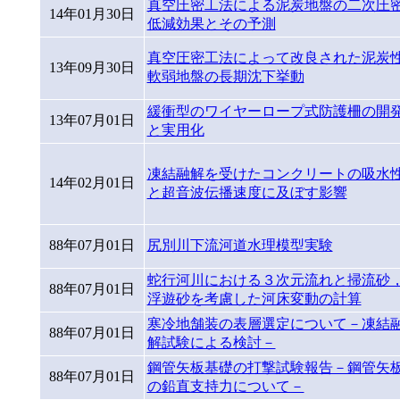
真空圧密工法による泥炭地盤の二次圧
14年01月30日
低減効果とその予測
真空圧密工法によって改良された泥炭
13年09月30日
軟弱地盤の長期沈下挙動
緩衝型のワイヤーロープ式防護柵の開
13年07月01日
と実用化
凍結融解を受けたコンクリートの吸水
14年02月01日
と超音波伝播速度に及ぼす影響
88年07月01日
尻別川下流河道水理模型実験
蛇行河川における３次元流れと掃流砂
88年07月01日
浮遊砂を考慮した河床変動の計算
寒冷地舗装の表層選定について－凍結
88年07月01日
解試験による検討－
鋼管矢板基礎の打撃試験報告－鋼管矢
88年07月01日
の鉛直支持力について－