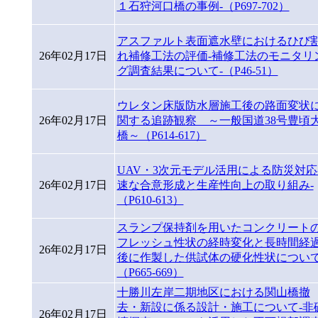
１石狩河口橋の事例-（P697-702）
アスファルト表面遮水壁におけるひび
26年02月17日
れ補修工法の評価-補修工法のモニタリ
グ調査結果について-（P46-51）
ウレタン床版防水層施工後の路面変状
26年02月17日
関する追跡観察 ～一般国道38号豊頃
橋～（P614-617）
UAV・3次元モデル活用による防災対応
26年02月17日
速な合意形成と生産性向上の取り組み-
（P610-613）
スランプ保持剤を用いたコンクリート
フレッシュ性状の経時変化と長時間経
26年02月17日
後に作製した供試体の硬化性状につい
（P665-669）
十勝川左岸二期地区における関山橋撤
去・新設に係る設計・施工について-非
26年02月17日