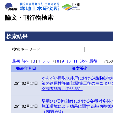
論文・刊行物検索
検索結果
検索キーワード
最初
前へ
|
3
|
4
|
5
|
6
|
7
|
8
|
9
|
10
|
11
|
次へ
最後
[7/1580
発表年月日
論文等名
かんがい用取水井戸における機能維持
26年02月17日
策の適用性評価-試験施工後のモニタリ
グ調査結果-（P63-68）
早期ひび割れ補修における各種補修材
26年02月17日
施工環境による効果に関する基礎的検
（P659-664）