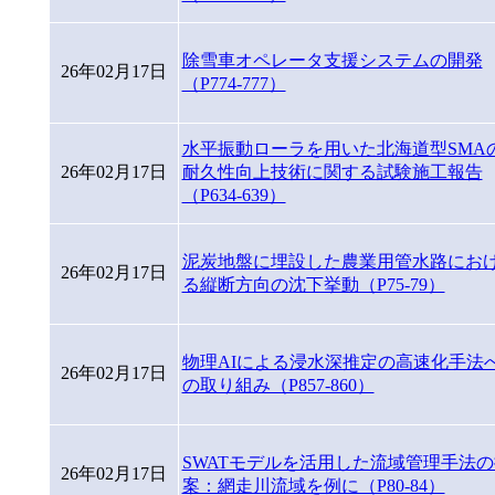
除雪車オペレータ支援システムの開発
26年02月17日
（P774-777）
水平振動ローラを用いた北海道型SMA
26年02月17日
耐久性向上技術に関する試験施工報告
（P634-639）
泥炭地盤に埋設した農業用管水路にお
26年02月17日
る縦断方向の沈下挙動（P75-79）
物理AIによる浸水深推定の高速化手法
26年02月17日
の取り組み（P857-860）
SWATモデルを活用した流域管理手法の
26年02月17日
案：網走川流域を例に（P80-84）