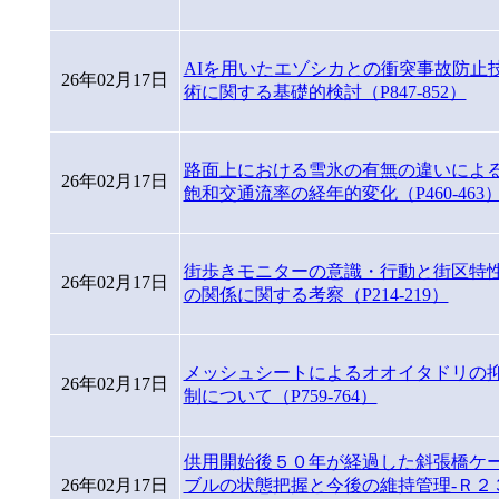
AIを用いたエゾシカとの衝突事故防止
26年02月17日
術に関する基礎的検討（P847-852）
路面上における雪氷の有無の違いによ
26年02月17日
飽和交通流率の経年的変化（P460-463
街歩きモニターの意識・行動と街区特
26年02月17日
の関係に関する考察（P214-219）
メッシュシートによるオオイタドリの
26年02月17日
制について（P759-764）
供用開始後５０年が経過した斜張橋ケ
26年02月17日
ブルの状態把握と今後の維持管理-Ｒ２