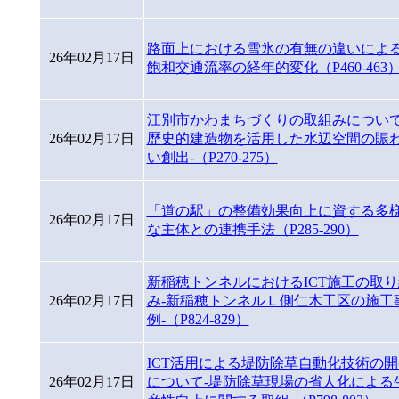
路面上における雪氷の有無の違いによ
26年02月17日
飽和交通流率の経年的変化（P460-463
江別市かわまちづくりの取組みについて
26年02月17日
歴史的建造物を活用した水辺空間の賑
い創出-（P270-275）
「道の駅」の整備効果向上に資する多
26年02月17日
な主体との連携手法（P285-290）
新稲穂トンネルにおけるICT施工の取り
26年02月17日
み-新稲穂トンネルＬ側仁木工区の施工
例-（P824-829）
ICT活用による堤防除草自動化技術の開
26年02月17日
について-堤防除草現場の省人化による