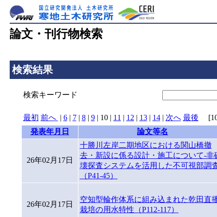
論文・刊行物検索
検索結果
検索キーワード
最初
前へ
|
6
|
7
|
8
|
9
|
10
|
11
|
12
|
13
|
14
|
次へ
最後
[10/
発表年月日
論文等名
十勝川左岸二期地区における関山橋撤
去・新設に係る設計・施工について-非
26年02月17日
壊探査システムを活用した不可視部調査
（P41-45）
空知型輪作体系に組み込まれた乾田直
26年02月17日
栽培の用水特性（P112-117）