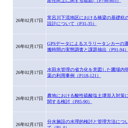
産性向上に関する取組-（P798-803）
常呂川下流地区における橋梁の基礎杭
26年02月17日
設計について（P31-35）
GPSデータによるスラリータンカーの
26年02月17日
搬時間の実態調査と課題抽出（P91-94
水田水管理の省力化を意図した圃場内
26年02月17日
渠の利用事例（P118-121）
農地における酸性硫酸塩土壌混入対策
26年02月17日
関する検討（P85-90）
分水施設の水理的検討と管理方法につ
26年02月17日
て（P1-4）