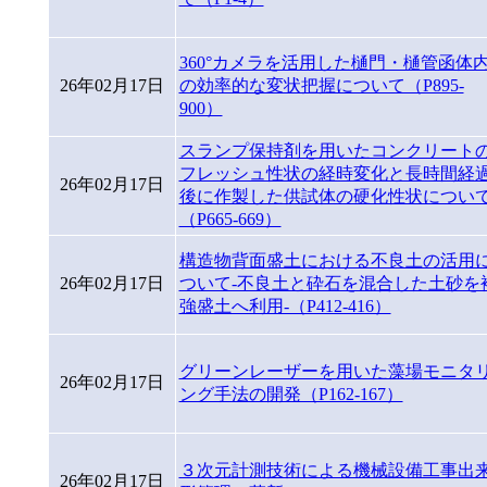
360°カメラを活用した樋門・樋管函体
26年02月17日
の効率的な変状把握について（P895-
900）
スランプ保持剤を用いたコンクリート
フレッシュ性状の経時変化と長時間経
26年02月17日
後に作製した供試体の硬化性状につい
（P665-669）
構造物背面盛土における不良土の活用
26年02月17日
ついて-不良土と砕石を混合した土砂を
強盛土へ利用-（P412-416）
グリーンレーザーを用いた藻場モニタ
26年02月17日
ング手法の開発（P162-167）
３次元計測技術による機械設備工事出
26年02月17日