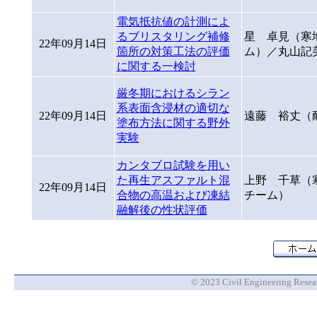
電気抵抗値の計測によ
るブリスタリング補修
星 卓見（寒
22年09月14日
箇所の対策工法の評価
ム）／丸山記
に関する一検討
厳冬期におけるシラン
系表面含浸材の適切な
22年09月14日
遠藤 裕丈（
塗布方法に関する野外
実験
カンタブロ試験を用い
た再生アスファルト混
上野 千草（
22年09月14日
合物の高温および凍結
チーム）
融解後の性状評価
© 2023 Civil Engineering Researc