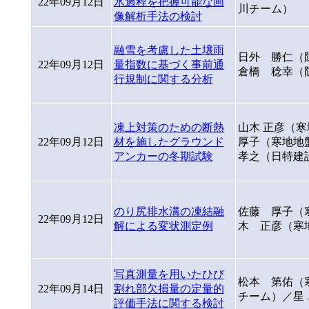
22年09月12日
氷過程を把握可能な画
川チーム）
像解析手法の検討
融雪を考慮した土壌雨
日外 勝仁（
22年09月12日
量指数に基づく事前通
倉橋 稔幸（
行規制に関する分析
凍上対策のための断熱
山木 正彦（
22年09月12日
材を施したグラウンド
厚子（寒地地
アンカーの冬期試験
孝之（日特建
のり尻排水溝の凍結融
佐藤 厚子（
22年09月12日
解による変状測定例
木 正彦（寒
写真測量を用いたひび
松本 第佑（
22年09月14日
割れ部欠損量の定量的
チーム）／星
評価手法に関する検討