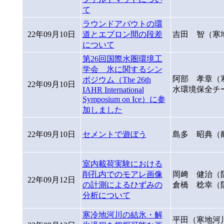
て
ラウンドアバウトの環
22年09月10日
道とエプロン間の段差
吉田 智（寒
について
第26回国際水圏環境工
学会 氷に関するシン
阿部 孝章（
ポジウム（The 26th
22年09月10日
水環境保全チ
IAHR International
Symposium on Ice）に参
加しました
22年09月10日
セメントで遊ぼう
島多 昭典（
室内載荷実験における
削孔内でのモアレ画像
岡﨑 健治（
22年09月12日
の計測によるひずみの
倉橋 稔幸（
分析について
寒冷地河川の結氷・解
平田（寒地河