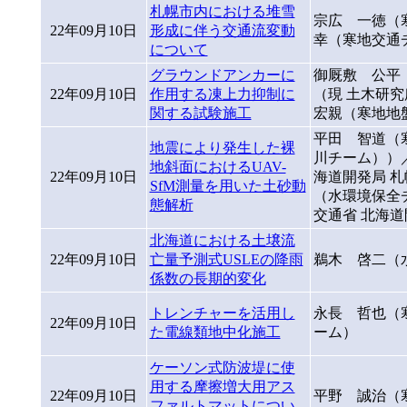
札幌市内における堆雪
宗広 一徳（
22年09月10日
形成に伴う交通流変動
幸（寒地交通
について
グラウンドアンカーに
御厩敷 公平
22年09月10日
作用する凍上力抑制に
（現 土木研
関する試験施工
宏親（寒地地
平田 智道（
地震により発生した裸
川チーム））
地斜面におけるUAV-
22年09月10日
海道開発局 
SfM測量を用いた土砂動
（水環境保全
態解析
交通省 北海道
北海道における土壌流
22年09月10日
亡量予測式USLEの降雨
鵜木 啓二（
係数の長期的変化
トレンチャーを活用し
永長 哲也（
22年09月10日
た電線類地中化施工
ーム）
ケーソン式防波堤に使
用する摩擦増大用アス
22年09月10日
平野 誠治（
ファルトマットについ