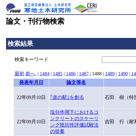
論文・刊行物検索
検索結果
検索キーワード
最初
前へ
|
1484
|
1485
|
1486
|
1487
|
1488
|
1489
|
1490
|
14
発表年月日
論文等名
22年09月10日
｢道の駅｣を創る
石田 樹（特
塩分作用下におけるコ
ンクリートのスケーリ
22年09月10日
吉田 行（耐
ング抵抗性評価試験法
の提案