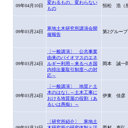
変わるもの、変わらない
09年04月10日
恒松 浩（
もの
寒地土木研究所講演会開
09年03月24日
第2グルー
催報告
〔一般講演〕 公共事業
由来のバイオマスのエネ
09年03月24日
ルギー利用～来るべき国
岡本 誠一
内排出量取引制度への対
応～
〔一般講演〕 地質と土
木のはなし～土木工事に
09年03月24日
伊東 佳彦
おける地質屋の役割（あ
るいは愚痴）～
〔研究所紹介〕 寒地土
09年03月24日
木研究所の研究体制と活
西村 泰弘