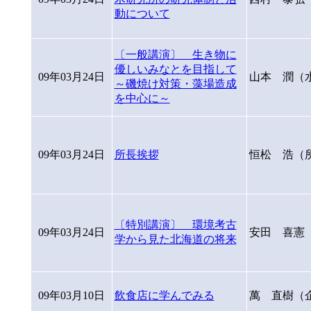
動について
〔一般講演〕 生き物に
優しいみなとを目指して
09年03月24日
山本 潤（
～磯焼け対策・藻場造成
を中心に～
09年03月24日
所長挨拶
恒松 浩（
〔特別講演〕 環境考古
09年03月24日
安田 喜憲
学から見た北海道の将来
09年03月10日
飲食店に学んでみる
萬 直樹（