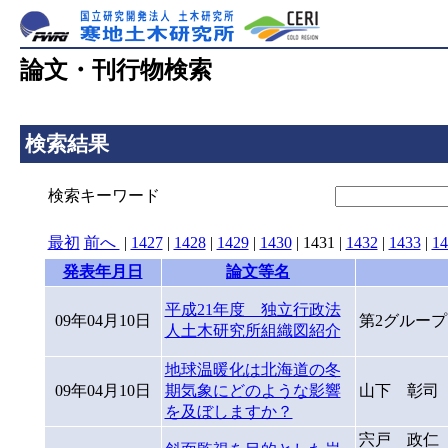
論文・刊行物検索
検索結果
検索キーワード
最初
前へ
|
1427
|
1428
|
1429
|
1430
|
1431
|
1432
|
1433
|
14
発表年月日
論文等名
平成21年度 独立行政法
09年04月10日
第2グルー
人土木研究所組織図紹介
地球温暖化は北海道の冬
09年04月10日
期気象にどのような影響
山下 彰司
を及ぼしますか？
宍戸 政仁