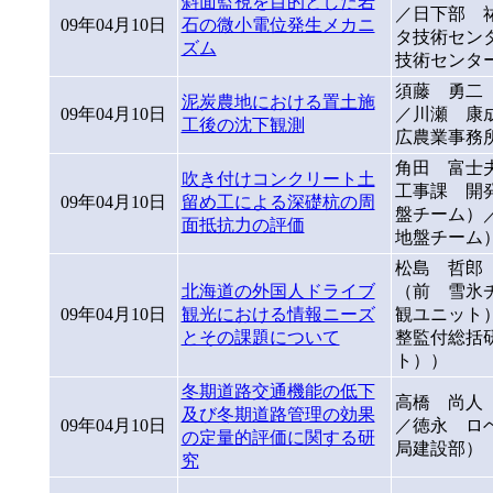
斜面監視を目的とした岩
／日下部 
09年04月10日
石の微小電位発生メカニ
タ技術セン
ズム
技術センタ
須藤 勇二
泥炭農地における置土施
09年04月10日
／川瀬 康
工後の沈下観測
広農業事務
角田 富士
吹き付けコンクリート土
工事課 開
09年04月10日
留め工による深礎杭の周
盤チーム）
面抵抗力の評価
地盤チーム
松島 哲郎
北海道の外国人ドライブ
（前 雪氷
09年04月10日
観光における情報ニーズ
観ユニット
とその課題について
整監付総括
ト））
冬期道路交通機能の低下
高橋 尚人
及び冬期道路管理の効果
09年04月10日
／徳永 ロ
の定量的評価に関する研
局建設部）
究