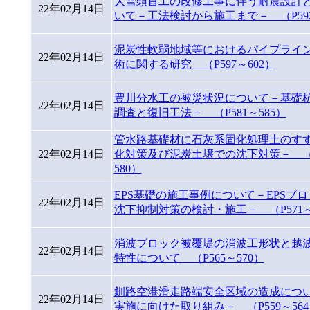
大雪頭首工の改修工事に伴う耐震設計
22年02月14日
いて－工法検討から施工まで－ （P592
泥炭性軟弱地域等におけるパイプライ
22年02月14日
術に関する研究 （P597～602）
豊川分水工の被災状況について－基礎
22年02月14日
調査と復旧工法－ （P581～585）
管水路基礎材に石灰系固化処理土のす
22年02月14日
化対策及び泥炭土壌での沈下対策－ （P
580）
EPS基礎の施工事例について－EPSブ
22年02月14日
沈下抑制対策の検討・施工－ （P571～
消波ブロック被覆堤の消波工形状と越
22年02月14日
特性について （P565～570）
釧路空港滑走路端安全区域の造成につ
22年02月14日
実施に向けた取り組み－ （P559～564