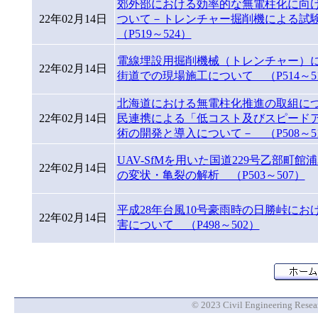
郊外部における効率的な無電柱化に向
22年02月14日
ついて－トレンチャー掘削機による
（P519～524）
電線埋設用掘削機械（トレンチャー）
22年02月14日
街道での現場施工について （P514～5
北海道における無電柱化推進の取組に
22年02月14日
民連携による「低コスト及びスピード
術の開発と導入について－ （P508～5
UAV-SfMを用いた国道229号乙部町館
22年02月14日
の変状・亀裂の解析 （P503～507）
平成28年台風10号豪雨時の日勝峠にお
22年02月14日
害について （P498～502）
© 2023 Civil Engineering Researc