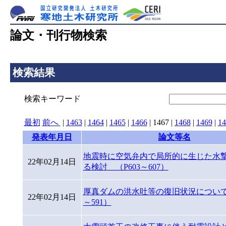
論文・刊行物検索
検索結果
検索キーワード
最初
前へ
|
1463
|
1464
|
1465
|
1466
|
1467
|
1468
|
1469
|
14
発表年月日
論文等名
地震時に空気弁内で局所的に生じた水
22年02月14日
る検討 （P603～607）
厚真ダムの洪水吐等の復旧状況について 
22年02月14日
～591）