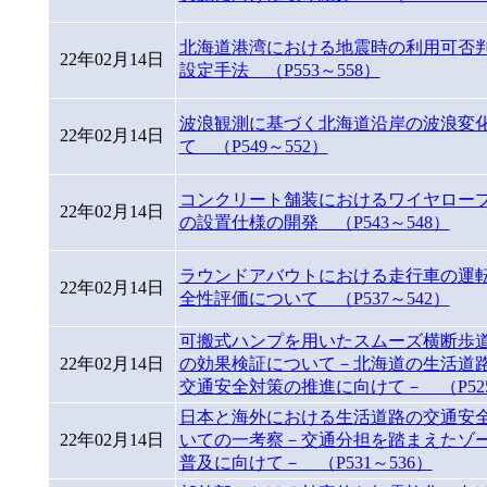
北海道港湾における地震時の利用可否
22年02月14日
設定手法 （P553～558）
波浪観測に基づく北海道沿岸の波浪変
22年02月14日
て （P549～552）
コンクリート舗装におけるワイヤロー
22年02月14日
の設置仕様の開発 （P543～548）
ラウンドアバウトにおける走行車の運
22年02月14日
全性評価について （P537～542）
可搬式ハンプを用いたスムーズ横断歩
22年02月14日
の効果検証について－北海道の生活道
交通安全対策の推進に向けて－ （P525
日本と海外における生活道路の交通安
22年02月14日
いての一考察－交通分担を踏まえたゾ
普及に向けて－ （P531～536）