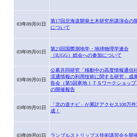
第17回北海道開発土木研究所講演会の
03年09月01日
について
第23回国際測地学・地球物理学連合
03年09月01日
（IUGG）総会への参加について
公募共同研究「移動中の高度情報通信
流通情報の利用技術に関する研究」成
03年09月01日
告会（第5回寒地ＩＴＳワークショップ
の開催報告
「北の道ナビ」が累計アクセス100万件
03年09月01日
成！
03年09月01日
ランブルストリップス技術講習会を開