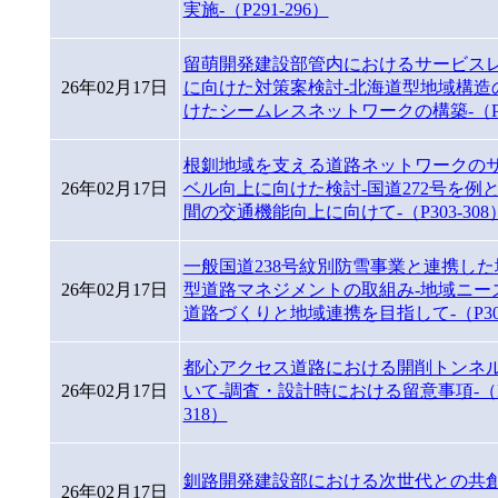
実施-（P291-296）
留萌開発建設部管内におけるサービス
26年02月17日
に向けた対策案検討-北海道型地域構造
けたシームレスネットワークの構築-（P29
根釧地域を支える道路ネットワークの
26年02月17日
ベル向上に向けた検討-国道272号を例
間の交通機能向上に向けて-（P303-308
一般国道238号紋別防雪事業と連携し
26年02月17日
型道路マネジメントの取組み-地域ニー
道路づくりと地域連携を目指して-（P309
都心アクセス道路における開削トンネ
26年02月17日
いて-調査・設計時における留意事項-（P3
318）
釧路開発建設部における次世代との共創（
26年02月17日