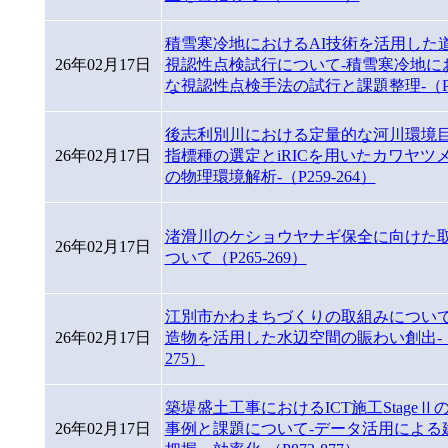
積雪寒冷地におけるAI技術を活用した
26年02月17日
視認性点検試行について-積雪寒冷地に
な視認性点検手法の試行と課題整理-（P85
後志利別川における定量的な河川環境目
26年02月17日
指標種の選定とiRICを用いたカワヤツ
の物理環境解析-（P259-264）
渚滑川のケショウヤナギ保全に向けた
26年02月17日
ついて（P265-269）
江別市かわまちづくりの取組みについて
26年02月17日
造物を活用した水辺空間の賑わい創出-（P
275）
築堤盛土工事におけるICT施工StageⅡ
26年02月17日
事例と課題について-データ活用による