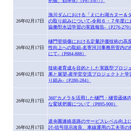
把握、効率化-（P873-877）
漁川ダムにおける「えにわ湖カヌー＆
26年02月17日
の取り組みについて-令和６・７年度に
協働型水辺学習の実践報告-（P276-279
樋門管損傷における定量評価技術の高
26年02月17日
性向上への取組-名寄河川事務所管内の
にて-（P884-888）
技術者育成を目的とした実践型プロジ
26年02月17日
果と展望-産学官交流プロジェクトと学
り組み-（P280-284）
360°カメラを活用した樋門・樋管函体
26年02月17日
な変状把握について（P895-900）
道央圏連絡道路のサービスレベル向上
26年02月17日
討-信号現示改良、車線運用の工夫等の