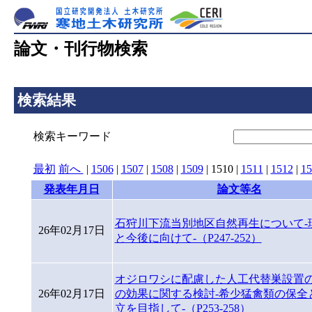
論文・刊行物検索
検索結果
検索キーワード
最初
前へ
|
1506
|
1507
|
1508
|
1509
|
1510
|
1511
|
1512
|
15
発表年月日
論文等名
石狩川下流当別地区自然再生について-
26年02月17日
と今後に向けて-（P247-252）
オジロワシに配慮した人工代替巣設置
26年02月17日
の効果に関する検討-希少猛禽類の保全
立を目指して-（P253-258）