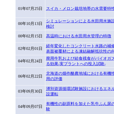
01年07月25日
スイカ・メロン栽培地帯の水需要特
シミュレーションによる水田用水施
00年10月13日
検討
00年02月15日
高温時における水田用水管理の特徴
経年変化したコンクリート水路の補修
02年02月01日
表面被覆材による凍結融解抵抗性の向
廃用牛乳および給食残食がバイオガ
04年02月24日
る効果-実プラントへの投入試験-
北海道の畑作酪農地域における有機
06年02月22日
用の評価
湧別資源循環試験施設におけるエネ
03年09月30日
設運転
有機性の副原料を加えた乳牛ふん尿
04年09月07日
験