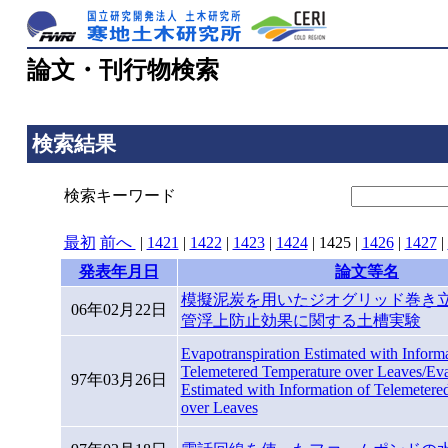
論文・刊行物検索
検索結果
検索キーワード
最初
前へ
|
1421
|
1422
|
1423
|
1424
|
1425
|
1426
|
1427
|
発表年月日
論文等名
模擬泥炭を用いたジオグリッド巻き
06年02月22日
管浮上防止効果に関する土槽実験
Evapotranspiration Estimated with Informa
Telemetered Temperature over Leaves/Eva
97年03月26日
Estimated with Information of Telemetere
over Leaves