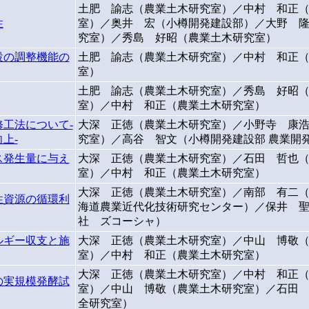
土肥 諭志（農業土木研究室）／中村 和正
性
室）／奥井 宏（小樽開発建設部）／大野 
究室）／秀島 好昭（農業土木研究室）
設の調整機能の
土肥 諭志（農業土木研究室）／中村 和正
室）
土肥 諭志（農業土木研究室）／秀島 好昭
室）／中村 和正（農業土木研究室）
工法について-
大深 正徳（農業土木研究室）／小野寺 康
上-
究室）／高谷 智文（小樽開発建設部 農業開
ス発生量に与え
大深 正徳（農業土木研究室）／石田 哲也
室）／中村 和正（農業土木研究室）
大深 正徳（農業土木研究室）／南部 有二
性資源の循環利
海道農業近代化技術研究センター）／保井 
社 ズコーシャ）
ルギー収支と施
大深 正徳（農業土木研究室）／中山 博敬
室）／中村 和正（農業土木研究室）
大深 正徳（農業土木研究室）／中村 和正
の実規模発酵試
室）／中山 博敬（農業土木研究室）／石田
全研究室）