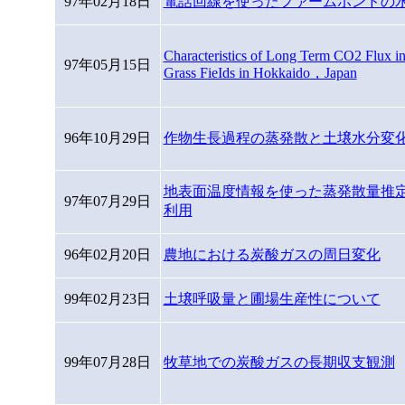
97年02月18日
電話回線を使ったファームポンドの
Characteristics of Long Term CO2 Flux i
97年05月15日
Grass FieIds in Hokkaido，Japan
96年10月29日
作物生長過程の蒸発散と土壌水分変
地表面温度情報を使った蒸発散量推
97年07月29日
利用
96年02月20日
農地における炭酸ガスの周日変化
99年02月23日
土壌呼吸量と圃場生産性について
99年07月28日
牧草地での炭酸ガスの長期収支観測