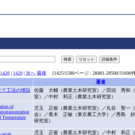
検索
リセット
詳細条件
1428
|
1429
|
次へ
最後
[1425/1580ページ : 28481-28500/31600件
著者
立て工法の埋設
佐藤 大輔（農業土木研究室）／田頭 秀和
室）／中村 和正（農業土木研究室）
tion of
児玉 正俊（農業土木研究室）／丸谷 聖一（(
potranspiration
会）／青木 正敏（東京農工大学）／秀島 
d Temperature
研究室）
児玉 正俊（農業土木研究室）／中村 和正