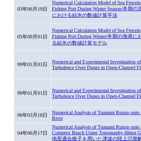
Numerical Calculation Model of Sea Freezin
Fishing Port During Winter Season/冬期
05年06月19日
における結氷の数値計算手法
Numerical Calculation Model of Sea Freezin
Fishing Port During Winter/冬期の漁港
05年09月01日
る結氷の数値計算モデル
Numerical and Experimental Investigation of
99年01月01日
Turbulence Over Dunes in Open-Channel F
Numerical and Experimental Investigation of
99年01月01日
Turbulence Over Dunes in Open-Channel F
Numerical Analysis of Tsunami Runup onto 
06年03月18日
River
Numerical Analysis of Tsunami Runup onto 
Comprex Beach Using Topography-fitting G
04年06月17日
地形適合格子を用いた津波の陸上氾濫