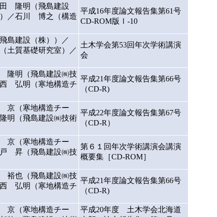
田 隆明（飛島建設
平成16年度論文報告集第61号
）／石川 博之（構造
CD-ROM版Ⅰ-10
飛島建設（株））／
土木学会第53回年次学術講演
（土質基礎研究室）／
会
 隆明（飛島建設㈱技
平成21年度論文報告集第66号
西 弘明（寒地構造チ
（CD-R)
 京（寒地構造チー
平成22年度論文報告集第67号
隆明（飛島建設㈱技術
（CD-R）
 京（寒地構造チー
第６１回年次学術講演会講演
戸 昇（飛島建設㈱技
概要集［CD-ROM］
 裕也（飛島建設㈱技
平成21年度論文報告集第66号
西 弘明（寒地構造チ
（CD-R)
 京（寒地構造チー
平成20年度 土木学会北海道