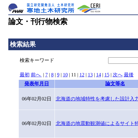
論文・刊行物検索
検索結果
検索キーワード
最初
前へ
|
7
|
8
|
9
|
10
|
11
|
12
|
13
|
14
|
15
|
次へ
最後
[
発表年月日
論文等名
06年02月02日
北海道の地域特性を考慮した設計入
06年02月02日
北海道の地震動観測値によるサイト