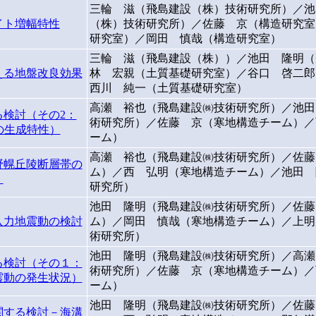
三輪 滋（飛島建設（株）技術研究所）／池
イト増幅特性
（株）技術研究所）／佐藤 京（構造研究室
研究室）／岡田 慎哉（構造研究室）
三輪 滋（飛島建設（株））／池田 隆明（
える地盤改良効果
林 宏親（土質基礎研究室）／谷口 啓二郎
西川 純一（土質基礎研究室）
高瀬 裕也（飛島建設㈱技術研究所）／池田
検討（その2：
術研究所）／佐藤 京（寒地構造チーム）／
の生成特性）
ーム）
高瀬 裕也（飛島建設㈱技術研究所）／佐藤
野幌丘陵断層帯の
ム）／西 弘明（寒地構造チーム）／池田 
）
研究所）
池田 隆明（飛島建設㈱技術研究所）／佐藤
入力地震動の検討
ム）／岡田 慎哉（寒地構造チーム）／上明
術研究所）
池田 隆明（飛島建設㈱技術研究所）／高瀬
る検討（その１：
術研究所）／佐藤 京（寒地構造チーム）／
震動の発生状況）
ーム）
池田 隆明（飛島建設㈱技術研究所）／佐藤
関する検討－海溝