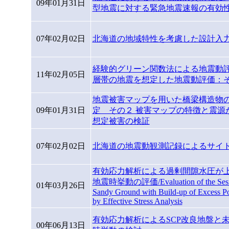
09年01月31日
型地震に対する緊急地震速報の有効
07年02月02日
北海道の地域特性を考慮した設計入
経験的グリーン関数法による地震動
11年02月05日
層帯の地震を想定した地震動評価：
地震被害マップを用いた橋梁構造物
09年01月31日
定 その２ 被害マップの特徴と震源
想定被害の検証
07年02月02日
北海道の地震動観測記録によるサイ
有効応力解析による過剰間隙水圧が
地震時挙動の評価/Evaluation of the Sesmi
01年03月26日
Sandy Ground with Build-up of Excess Po
by Effective Stress Analysis
有効応力解析によるSCP改良地盤と
00年06月13日