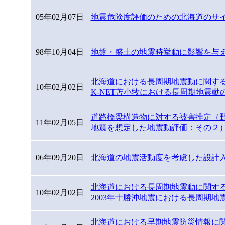
05年02月07日
地震危険度評価のための北海道のサ
98年10月04日
地盤・盛土の地震時挙動に影響を与
北海道における長周期地震動に関する
10年02月02日
K-NET苫小牧における長周期地震動
道路橋梁構造物に対する被害推定（
11年02月05日
地震を想定した地震動評価：その２
06年09月20日
北海道の地震活動度を考慮した設計
北海道における長周期地震動に関す
10年02月02日
2003年十勝沖地震における長周期地
北海道における早期地震防災情報に