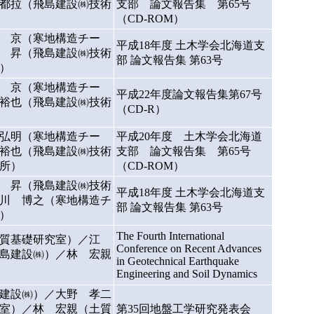
都拉（飛島建設㈱技術
支部 論文報告集 第65号
（CD-ROM）
 京（寒地構造チー
平成18年度 土木学会北海道支
 昇（飛島建設㈱技術
部 論文報告集 第63号
）
 京（寒地構造チー
平成22年度論文報告集第67号
裕也（飛島建設㈱技術
（CD-R）
弘明（寒地構造チー
平成20年度 土木学会北海道
裕也（飛島建設㈱技術
支部 論文報告集 第65号
所）
（CD-ROM）
 昇（飛島建設㈱技術
平成18年度 土木学会北海道支
川 博之（寒地構造チ
部 論文報告集 第63号
）
The Fourth International
質基礎研究室）／江
Conference on Recent Advances
島建設㈱）／林 宏親
in Geotechnical Earthquake
Engineering and Soil Dynamics
建設㈱）／大野 孝二
室）／林 宏親（土質
第35回地盤工学研究発表会