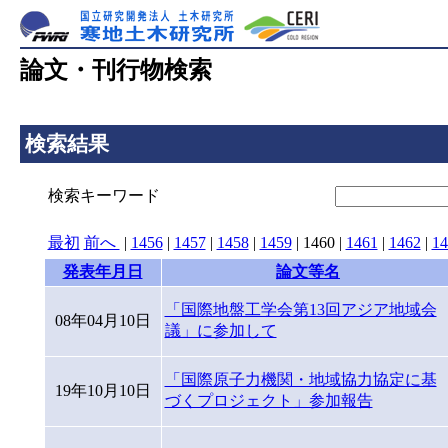
論文・刊行物検索
検索結果
検索キーワード
最初
前へ
|
1456
|
1457
|
1458
|
1459
|
1460
|
1461
|
1462
|
14
発表年月日
論文等名
「国際地盤工学会第13回アジア地域会
08年04月10日
議」に参加して
「国際原子力機関・地域協力協定に基
19年10月10日
づくプロジェクト」参加報告