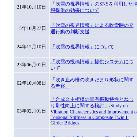
「吹雪の視界情報」のSNSを利用した
21年10月10日
報提供の効果について
「吹雪の視界情報」による吹雪時の交
15年10月27日
通行動の判断支援
24年12月10日
「吹雪の視界情報」について
「吹雪の投稿情報」提供システムにつ
23年06月01日
いて
「吹き止め柵の吹きだまり形状に関す
02年10月08日
る考察」
「合成２主桁橋の固有振動特性とねじ
り剛性向上に関する検討」/Study on
03年02月01日
Vibration Characteristics and Improvement o
Torsional Stiffness in Composite Twin I-
Girder Bridges