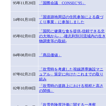
95年11月20日
「国際会議 CONSEC’95」
「国道跡地周辺の住民参加による森づ
14年01月10日
くり事業」に参加しました
「国民に健康な食を提供-信頼できる北
05年02月01日
の大地から-」-後志利別川流域内の生き
物調査等の取組-
04年08月01日
「商品価値」
「吹雪時を考慮した視線誘導施設マニ
07年02月21日
ュアル」策定に向けたこれまでの取り
組み
「吹雪時の道路上における視程と高さ
02年10月08日
の関係」
「吹雪危険度評価に関する一考察