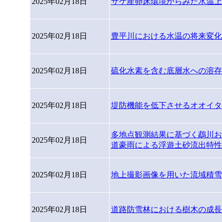
2025年02月18日
サケ産卵床環境からみた水温上昇の
2025年02月18日
豊平川における水温の将来変化(P26
2025年02月18日
硫化水素を含む底層水への溶存酸素
2025年02月18日
堤防機能を低下させるオオイタドリの
多地点観測結果に基づく鵡川およ
2025年02月18日
道豪雨による浮遊土砂流出特性の変化
2025年02月18日
地上撮影画像を用いた流域積雪水量の
2025年02月18日
道路防雪林における樹木の成長モデル