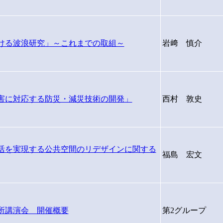
おける波浪研究」～これまでの取組～
岩﨑 慎介
災害に対応する防災・減災技術の開発」
西村 敦史
生活を実現する公共空間のリデザインに関する
福島 宏⽂
究所講演会 開催概要
第2グループ