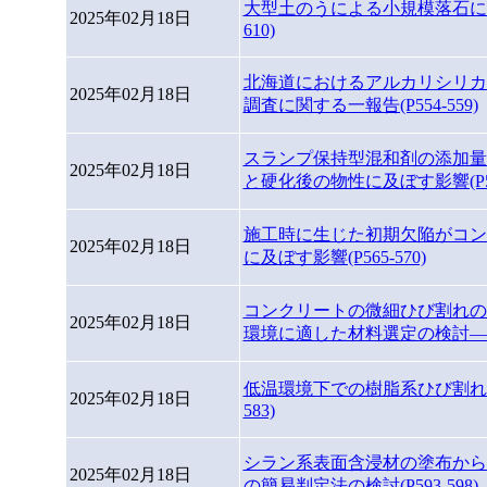
大型土のうによる小規模落石に対
2025年02月18日
610)
北海道におけるアルカリシリカ
2025年02月18日
調査に関する一報告(P554-559)
スランプ保持型混和剤の添加量
2025年02月18日
と硬化後の物性に及ぼす影響(P560
施工時に生じた初期欠陥がコン
2025年02月18日
に及ぼす影響(P565-570)
コンクリートの微細ひび割れの
2025年02月18日
環境に適した材料選定の検討―(P57
低温環境下での樹脂系ひび割れ注
2025年02月18日
583)
シラン系表面含浸材の塗布から
2025年02月18日
の簡易判定法の検討(P593-598)