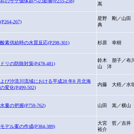
サケ個体群への影響(P255-258)
嵩
星野 剛／山田
4-267)
典
供給時の水質反応(P298-301)
杉原 幸樹
鈴木 朋子／布
防除対策(P478-481)
山 洋
び沙流川流域における平成28 年8 月北海
内藤 大梧／水
(P499-502)
把握(P759-762)
山田 嵩／横山
大宮 哲／吉井
案の作成(P384-389)
裕介