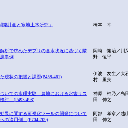
合開発計画と寒地土木研究」
橋本 幸
解析で求めたデブリの含水状況に基づく隣
岡﨑 健治／川
測事例
野 恒平
伊波 友生／大
状の把握と課題(P458-461)
村 里実
ついての水理実験―農地における水害リス
神原 柚乃／島
(P493-498)
田 伸之
効果に関する可視化ツールの開発について
阿部 孝章／越
用例―(P704-709)
田 伸之