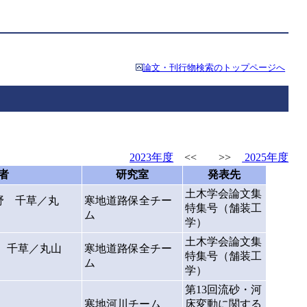
論文・刊行物検索のトップページへ
2023年度
<< >>
2025年度
者
研究室
発表先
土木学会論文集
野 千草／丸
寒地道路保全チー
特集号（舗装工
ム
学）
土木学会論文集
野 千草／丸山
寒地道路保全チー
特集号（舗装工
ム
学）
第13回流砂・河
寒地河川チーム
床変動に関する