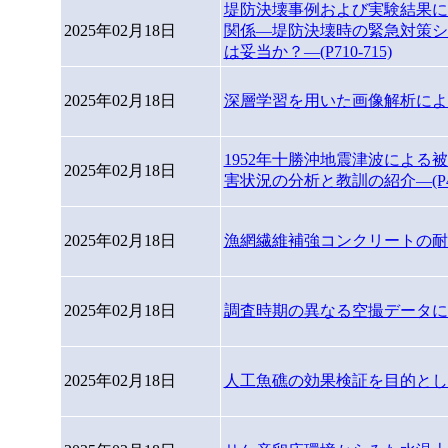
堤防決壊事例および実験結果に
2025年02月18日
関係―堤防決壊時の緊急対策シ
は妥当か？―(P710-715)
2025年02月18日
深層学習を用いた画像解析によるア
1952年十勝沖地震津波によ
2025年02月18日
害状況の分析と教訓の紹介―(P443
2025年02月18日
漁網繊維補強コンクリートの耐久性
2025年02月18日
調査時期の異なる空撮データによる
2025年02月18日
人工魚礁の効果検証を目的としたホ