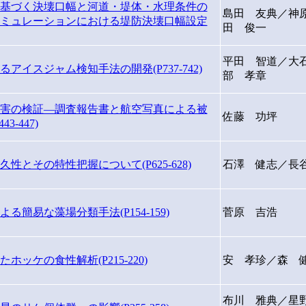
基づく決壊口幅と河道・堤体・水理条件の
島田 友典／神
ミュレーションにおける堤防決壊口幅設定
田 俊一
平田 智道／大
イスジャム検知手法の開発(P737-742)
部 孝章
る被害の検証―調査報告書と航空写真による被
佐藤 功坪
-447)
とその特性把握について(P625-628)
石澤 健志／長
簡易な藻場分類手法(P154-159)
菅原 吉浩
ッケの食性解析(P215-220)
安 孝珍／森 
布川 雅典／星