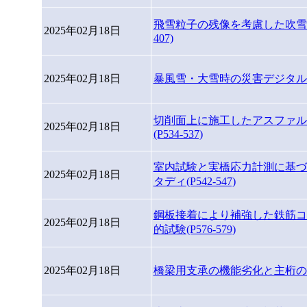
飛雪粒子の残像を考慮した吹雪時に
2025年02月18日
407)
2025年02月18日
暴風雪・大雪時の災害デジタルアー
切削面上に施工したアスファル
2025年02月18日
(P534-537)
室内試験と実橋応力計測に基づ
2025年02月18日
タディ(P542-547)
鋼板接着により補強した鉄筋コ
2025年02月18日
的試験(P576-579)
2025年02月18日
橋梁用支承の機能劣化と主桁の残存