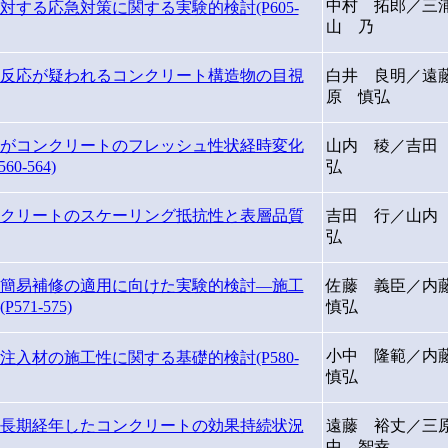
中村 拓郎／三
する応急対策に関する実験的検討(P605-
山 乃
反応が疑われるコンクリート構造物の目視
白井 良明／遠
原 慎弘
がコンクリートのフレッシュ性状経時変化
山内 稜／吉田
-564)
弘
クリートのスケーリング抵抗性と表層品質
吉田 行／山内
弘
簡易補修の適用に向けた実験的検討―施工
佐藤 義臣／内
1-575)
慎弘
小中 隆範／内
入材の施工性に関する基礎的検討(P580-
慎弘
長期経年したコンクリートの効果持続状況
遠藤 裕丈／三
中 智幸