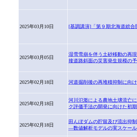
2025年03月10日
[基調講演]「第９期北海道総
湿雪雪崩を伴う土砂移動の再現
2025年03月05日
接道路斜面の災害発生規模の予
2025年02月18日
河道掘削後の再堆積抑制に向けた現
河川氾濫による農地土壌流亡に
2025年02月18日
ク評価手法の開発に向けた初期検討―
田んぼダムの貯留及び流出抑制
2025年02月18日
―数値解析モデルの実スケールへの適