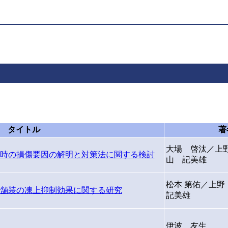
タイトル
著
大場 啓汰／上
時の損傷要因の解明と対策法に関する検討
山 記美雄
松本 第佑／上
舗装の凍上抑制効果に関する研究
記美雄
伊波 友生