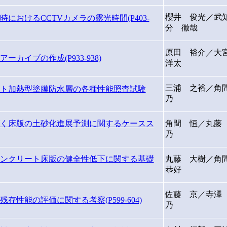
櫻井 俊光／武
おけるCCTVカメラの露光時間(P403-
分 徹哉
原田 裕介／大
カイブの作成(P933-938)
洋太
三浦 之裕／角
ト加熱型塗膜防水層の各種性能照査試験
乃
く床版の土砂化進展予測に関するケースス
角間 恒／丸藤
乃
ンクリート床版の健全性低下に関する基礎
丸藤 大樹／角
恭好
佐藤 京／寺澤
性能の評価に関する考察(P599-604)
乃