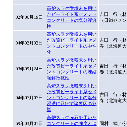
高炉スラグ微粉末を用い
たビーライト系セメント
吉田 行（材
02年06月19日
コンクリートの塩分浸透
（日鐵セメン
性
高炉スラグ微粉末を用い
た改質ビーライト系セメ
吉田 行（材
04年02月02日
ントコンクリートの中性
春（北海道大
化
高炉スラグ微粉末を用い
た改質ビーライト系セメ
吉田 行（材
03年09月24日
ントコンクリートの凍結
春（北海道大
融解抵抗性
高炉スラグ微粉末を用い
た改質ビーライト系セメ
吉田 行（材
04年07月07日
ントコンクリートの塩分
春（北海道大
浸透に及ぼす諸要因の影
響
高炉スラグ砕石を用いた
69年03月01日
コンクリートの強度と凍
岡村 武／今