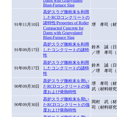
Dams with Granyulated
Blast-Furnace Slag
高炉スラグ微粉末を利用
したRCDコンクリートの
諸特性/Properties of Roller
91年11月10日
堺 孝司（材
Compacted Cpncrete for
Dams with Granyulated
Blast-Furnace Slag
高炉スラグ微粉末を利用
鈴木 誠（日
91年09月17日
したコンクリートの諸特
／堺 孝司（
性
高炉スラグ微粉末を利用
鈴木 誠（日
91年09月17日
したコンクリートの諸特
／堺 孝司（
性
高炉スラグ微粉末を用い
堺 孝司（
90年09月30日
たRCDコンクリートの強
武（材料研究
度および発熱特性
高炉スラグ微粉末を用い
岡村 武（材
90年09月30日
たRCDコンクリートの強
司（材料研究
度および発熱特性