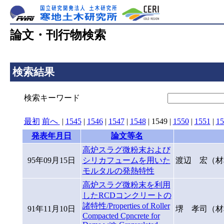
論文・刊行物検索
検索結果
検索キーワード
最初
前へ
|
1545
|
1546
|
1547
|
1548
|
1549
|
1550
|
1551
|
15
発表年月日
論文等名
高炉スラグ微粉末および
95年09月15日
シリカフュームを用いた
渡辺 宏（材
モルタルの発熱特性
高炉スラグ微粉末を利用
したRCDコンクリートの
諸特性/Properties of Roller
91年11月10日
堺 孝司（材
Compacted Cpncrete for