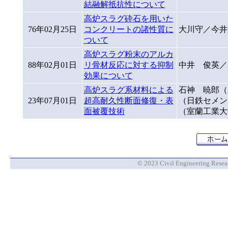
結融解抵抗性について
高炉スラグ砕石を用いた
76年02月25日
コンクリートの諸性質に
大川守／今井
ついて
高炉スラグ粉末のアルカ
88年02月01日
リ骨材反応に対する抑制
中井 俊英／
効果について
高炉スラグ系材料による
石神 暁郎（
23年07月01日
超高耐久性断面修復・表
（日鉄セメン
面被覆技術
（室蘭工業大
© 2023 Civil Engineering Researc