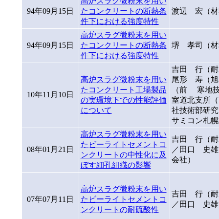
高炉スラグ微粉末を用い
94年09月15日
たコンクリートの断熱条
渡辺 宏（材
件下における強度特性
高炉スラグ微粉末を用い
94年09月15日
たコンクリートの断熱条
堺 孝司（材
件下における強度特性
吉田 行（耐
高炉スラグ微粉末を用い
尾形 寿（旭
たコンクリート工場製品
（前 寒地技
10年11月10日
の実環境下での性能評価
室道北支所（
について
社技術部研究
サミコン札幌
高炉スラグ微粉末を用い
吉田 行（耐
たビーライトセメントコ
08年01月21日
／田口 史雄
ンクリートの中性化に及
会社）
ぼす細孔組織の影響
高炉スラグ微粉末を用い
吉田 行（耐
07年07月11日
たビーライトセメントコ
／田口 史雄
ンクリートの耐硫酸性