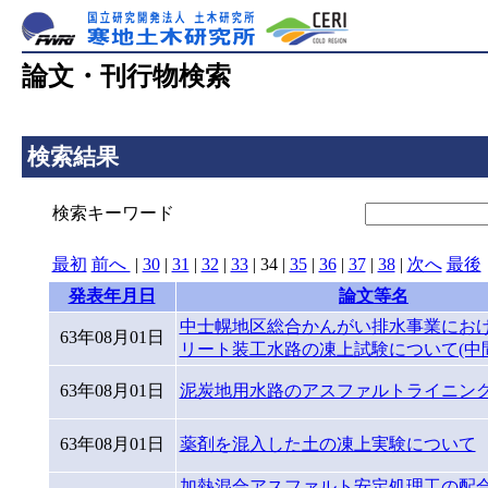
論文・刊行物検索
検索結果
検索キーワード
最初
前へ
|
30
|
31
|
32
|
33
|
34
|
35
|
36
|
37
|
38
|
次へ
最後
発表年月日
論文等名
中士幌地区総合かんがい排水事業にお
63年08月01日
リート装工水路の凍上試験について(中
63年08月01日
泥炭地用水路のアスファルトライニン
63年08月01日
薬剤を混入した土の凍上実験について
加熱混合アスファルト安定処理工の配