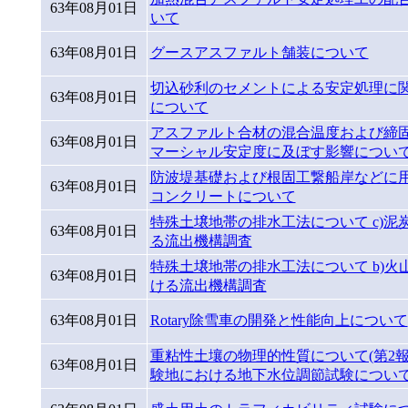
63年08月01日
いて
63年08月01日
グースアスファルト舗装について
切込砂利のセメントによる安定処理に
63年08月01日
について
アスファルト合材の混合温度および締
63年08月01日
マーシャル安定度に及ぼす影響につい
防波堤基礎および根固工繋船岸などに
63年08月01日
コンクリートについて
特殊土壌地帯の排水工法について c)泥
63年08月01日
る流出機構調査
特殊土壌地帯の排水工法について b)火
63年08月01日
ける流出機構調査
63年08月01日
Rotary除雪車の開発と性能向上について
重粘性土壤の物理的性質について(第2報
63年08月01日
験地における地下水位調節試験について