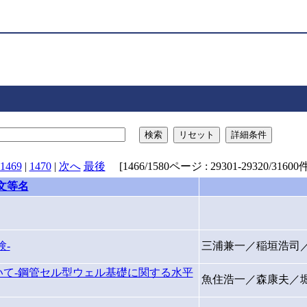
検索
リセット
詳細条件
1469
|
1470
|
次へ
最後
[1466/1580ページ : 29301-29320/31600件
文等名
-
三浦兼一／稲垣浩司
て-鋼管セル型ウェル基礎に関する水平
魚住浩一／森康夫／