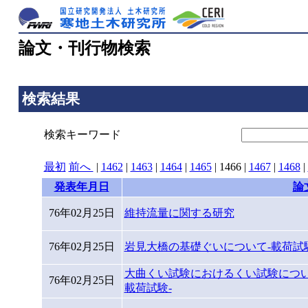
論文・刊行物検索
検索結果
検索キーワード
最初
前へ
|
1462
|
1463
|
1464
|
1465
|
1466
|
1467
|
1468
|
発表年月日
論
76年02月25日
維持流量に関する研究
76年02月25日
岩見大橋の基礎ぐいについて-載荷試験
大曲くい試験におけるくい試験につい
76年02月25日
載荷試験-