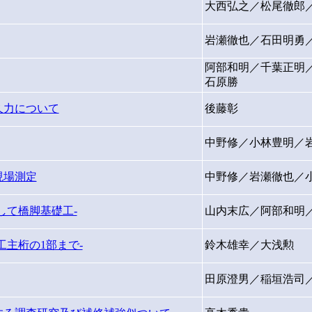
大西弘之／松尾徹郎
岩瀬徹也／石田明勇
阿部和明／千葉正明
石原勝
久力について
後藤彰
中野修／小林豊明／
現場測定
中野修／岩瀬徹也／
して橋脚基礎工-
山内末広／阿部和明
主桁の1部まで-
鈴木雄幸／大浅勲
田原澄男／稲垣浩司