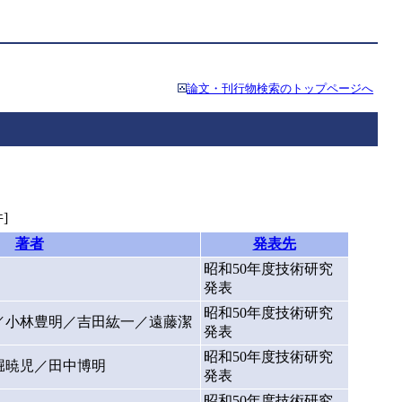
論文・刊行物検索のトップページへ
]
著者
発表先
昭和50年度技術研究
発表
昭和50年度技術研究
／小林豊明／吉田紘一／遠藤潔
発表
昭和50年度技術研究
堀暁児／田中博明
発表
昭和50年度技術研究