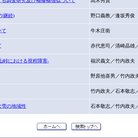
する調査研究及び補修補強似ついて
高木秀貴
(継続)
野口義教／逢坂秀俊
いて
牛木庄衛
て
赤代恵司／清崎晶雄
山峠における視程障害-
福沢義文／竹内政夫
野原他喜男／竹内政
竹内政夫／石本敬志
吹雪の地域性
石本敬志／竹内政夫