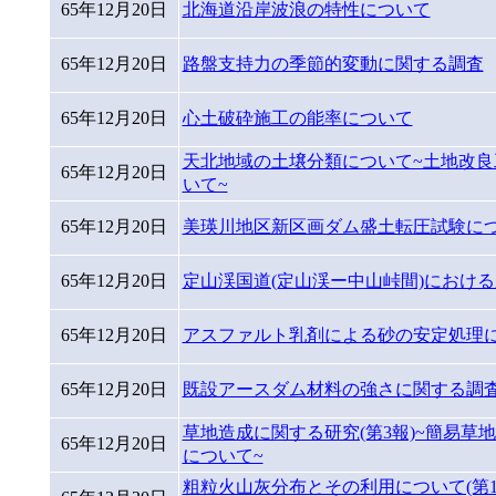
65年12月20日
北海道沿岸波浪の特性について
65年12月20日
路盤支持力の季節的変動に関する調査
65年12月20日
心土破砕施工の能率について
天北地域の土壌分類について~土地改良
65年12月20日
いて~
65年12月20日
美瑛川地区新区画ダム盛土転圧試験に
65年12月20日
定山渓国道(定山渓ー中山峠間)におけ
65年12月20日
アスファルト乳剤による砂の安定処理
65年12月20日
既設アースダム材料の強さに関する調
草地造成に関する研究(第3報)~簡易草
65年12月20日
について~
粗粒火山灰分布とその利用について(第1