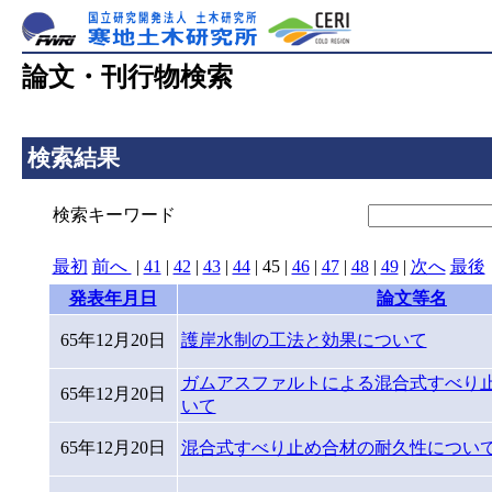
論文・刊行物検索
検索結果
検索キーワード
最初
前へ
|
41
|
42
|
43
|
44
|
45
|
46
|
47
|
48
|
49
|
次へ
最後
発表年月日
論文等名
65年12月20日
護岸水制の工法と効果について
ガムアスファルトによる混合式すべり
65年12月20日
いて
65年12月20日
混合式すべり止め合材の耐久性につい